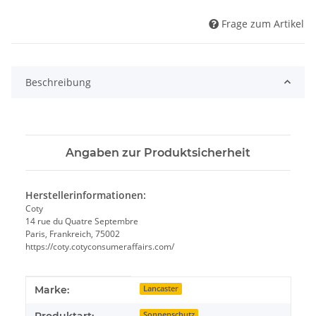
Frage zum Artikel
Beschreibung
Angaben zur Produktsicherheit
Herstellerinformationen:
Coty
14 rue du Quatre Septembre
Paris, Frankreich, 75002
https://coty.cotyconsumeraffairs.com/
Produkteigenschaft
Wert
Marke:
Lancaster
Produktart:
Sonnenschutz