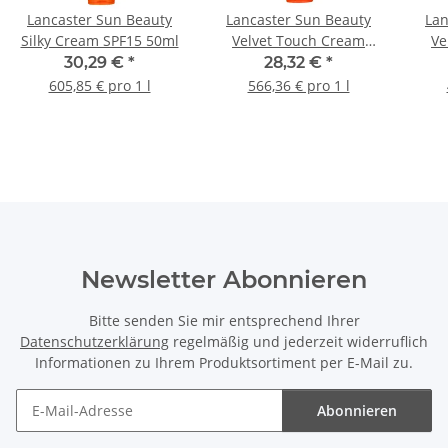
Lancaster Sun Beauty
Lancaster Sun Beauty
Lan
Silky Cream SPF15 50ml
Velvet Touch Cream
Ve
SPF30 50ml
30,29 €
*
28,32 €
*
605,85 € pro 1 l
566,36 € pro 1 l
Newsletter Abonnieren
Bitte senden Sie mir entsprechend Ihrer
Datenschutzerklärung
regelmäßig und jederzeit widerruflich
Informationen zu Ihrem Produktsortiment per E-Mail zu.
Abonnieren
Newsletter Abonnieren