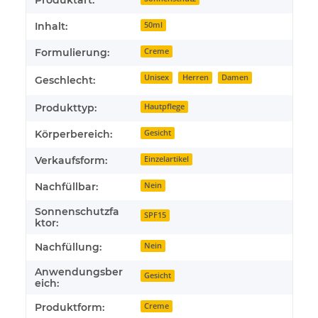
Inhalt:
50ml
Formulierung:
Creme
Unisex
Herren
Damen
Geschlecht:
Produkttyp:
Hautpflege
Körperbereich:
Gesicht
Verkaufsform:
Einzelartikel
Nachfüllbar:
Nein
Sonnenschutzfa
SPF15
ktor:
Nachfüllung:
Nein
Anwendungsber
Gesicht
eich:
Produktform:
Creme