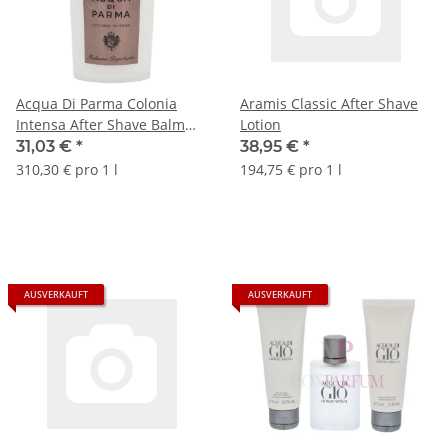
Acqua Di Parma Colonia
Aramis Classic After Shave
Intensa After Shave Balm
Lotion
100ml
31,03 €
*
38,95 €
*
310,30 € pro 1 l
194,75 € pro 1 l
AUSVERKAUFT
AUSVERKAUFT