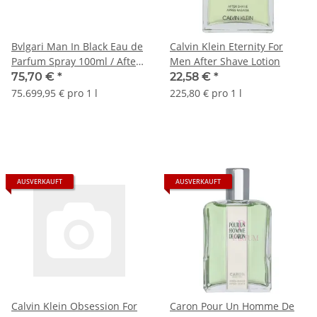
Bvlgari Man In Black Eau de
Calvin Klein Eternity For
Parfum Spray 100ml / After
Men After Shave Lotion
Shave Balm 100ml / Pouch
75,70 €
*
22,58 €
*
75.699,95 € pro 1 l
225,80 € pro 1 l
AUSVERKAUFT
AUSVERKAUFT
Calvin Klein Obsession For
Caron Pour Un Homme De