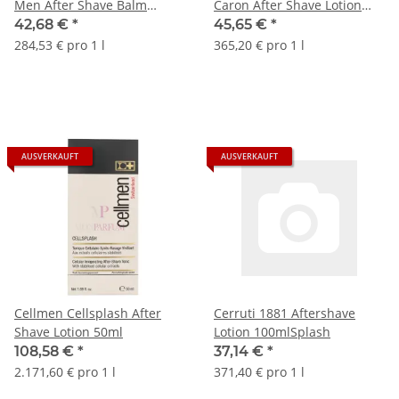
Men After Shave Balm
Caron After Shave Lotion
150ml
125ml
42,68 €
*
45,65 €
*
284,53 € pro 1 l
365,20 € pro 1 l
AUSVERKAUFT
AUSVERKAUFT
Cellmen Cellsplash After
Cerruti 1881 Aftershave
Shave Lotion 50ml
Lotion 100mlSplash
108,58 €
*
37,14 €
*
2.171,60 € pro 1 l
371,40 € pro 1 l