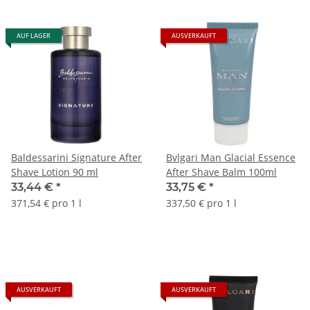
AUF LAGER
AUSVERKAUFT
Baldessarini Signature After
Bvlgari Man Glacial Essence
Shave Lotion 90 ml
After Shave Balm 100ml
33,44 €
*
33,75 €
*
371,54 € pro 1 l
337,50 € pro 1 l
AUSVERKAUFT
AUSVERKAUFT