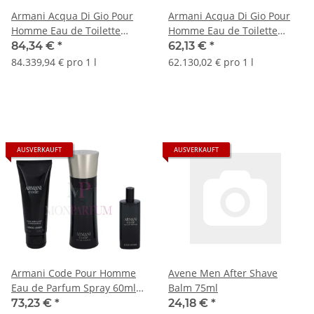
Armani Acqua Di Gio Pour
Armani Acqua Di Gio Pour
Homme Eau de Toilette
Homme Eau de Toilette
Spray 100ml / Shower Gel
Spray 50ml / Shower Gel
84,34 €
*
62,13 €
*
75ml / After Shave Balm
75ml / After Shave Balm
84.339,94 € pro 1 l
62.130,02 € pro 1 l
75ml
75ml
AUSVERKAUFT
AUSVERKAUFT
Armani Code Pour Homme
Avene Men After Shave
Eau de Parfum Spray 60ml /
Balm 75ml
Eau de Parfum Spray 15ml /
73,23 €
*
24,18 €
*