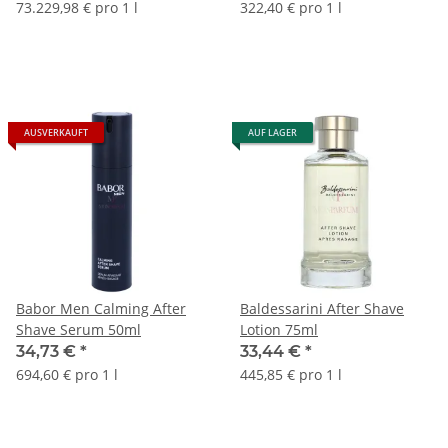
After Shave Balm 75ml
73.229,98 € pro 1 l
322,40 € pro 1 l
AUSVERKAUFT
AUF LAGER
Babor Men Calming After
Baldessarini After Shave
Shave Serum 50ml
Lotion 75ml
34,73 €
*
33,44 €
*
694,60 € pro 1 l
445,85 € pro 1 l