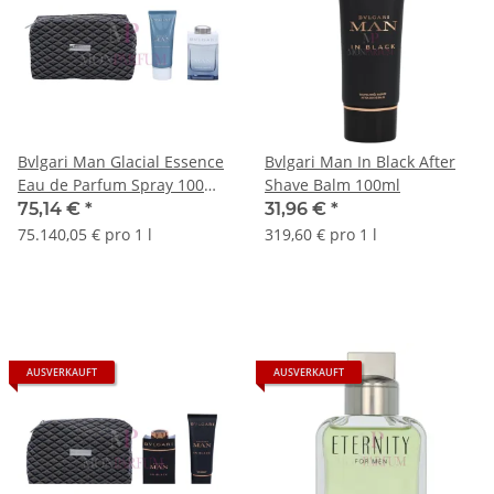
Bvlgari Man Glacial Essence
Bvlgari Man In Black After
Eau de Parfum Spray 100ml
Shave Balm 100ml
/ After Shave Balm 100ml /
75,14 €
*
31,96 €
*
Pouch
75.140,05 € pro 1 l
319,60 € pro 1 l
AUSVERKAUFT
AUSVERKAUFT