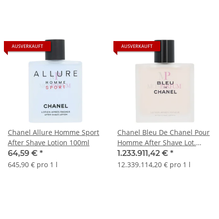
AUSVERKAUFT
AUSVERKAUFT
Chanel Allure Homme Sport
Chanel Bleu De Chanel Pour
After Shave Lotion 100ml
Homme After Shave Lot.
100ml
64,59 €
*
1.233.911,42 €
*
645,90 € pro 1 l
12.339.114,20 € pro 1 l