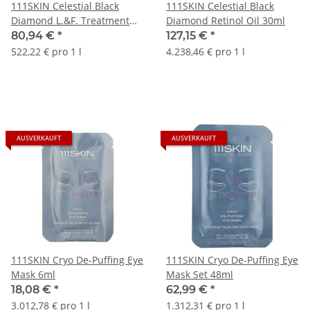
111SKIN Celestial Black
111SKIN Celestial Black
Diamond L.&F. Treatment
Diamond Retinol Oil 30ml
Mask Set 155ml
80,94 €
*
127,15 €
*
522,22 € pro 1 l
4.238,46 € pro 1 l
AUSVERKAUFT
AUSVERKAUFT
111SKIN Cryo De-Puffing Eye
111SKIN Cryo De-Puffing Eye
Mask 6ml
Mask Set 48ml
18,08 €
*
62,99 €
*
3.012,78 € pro 1 l
1.312,31 € pro 1 l