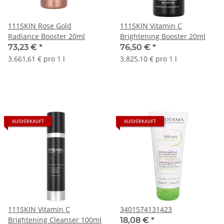
111SKIN Rose Gold
111SKIN Vitamin C
Radiance Booster 20ml
Brightening Booster 20ml
73,23 €
*
76,50 €
*
3.661,61 € pro 1 l
3.825,10 € pro 1 l
AUSVERKAUFT
AUSVERKAUFT
111SKIN Vitamin C
3401574131423
Brightening Cleanser 100ml
18,08 €
*