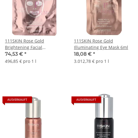
111SKIN Rose Gold
111SKIN Rose Gold
Brightening Facial
Illuminating Eye Mask 6ml
Treatment Mask Set 150ml
74,53 €
*
18,08 €
*
496,85 € pro 1 l
3.012,78 € pro 1 l
AUSVERKAUFT
AUSVERKAUFT