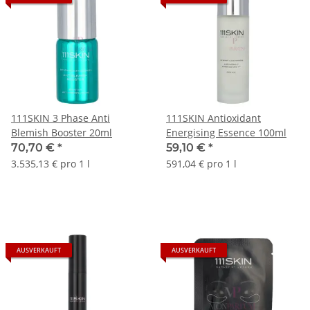
111SKIN 3 Phase Anti
111SKIN Antioxidant
Blemish Booster 20ml
Energising Essence 100ml
70,70 €
*
59,10 €
*
3.535,13 € pro 1 l
591,04 € pro 1 l
AUSVERKAUFT
AUSVERKAUFT