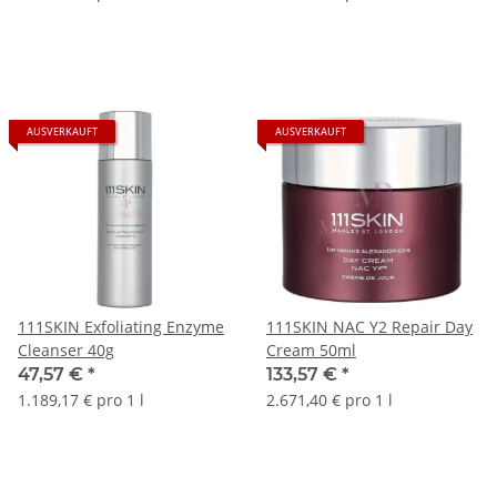
AUSVERKAUFT
AUSVERKAUFT
111SKIN Exfoliating Enzyme
111SKIN NAC Y2 Repair Day
Cleanser 40g
Cream 50ml
47,57 €
*
133,57 €
*
1.189,17 € pro 1 l
2.671,40 € pro 1 l