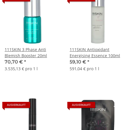
111SKIN 3 Phase Anti
111SKIN Antioxidant
Blemish Booster 20ml
Energising Essence 100ml
70,70 €
*
59,10 €
*
3.535,13 € pro 1 l
591,04 € pro 1 l
AUSVERKAUFT
AUSVERKAUFT