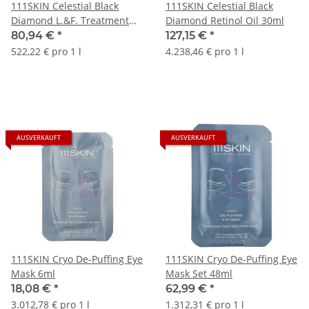
111SKIN Celestial Black
111SKIN Celestial Black
Diamond L.&F. Treatment
Diamond Retinol Oil 30ml
Mask Set 155ml
80,94 €
*
127,15 €
*
522,22 € pro 1 l
4.238,46 € pro 1 l
AUSVERKAUFT
AUSVERKAUFT
111SKIN Cryo De-Puffing Eye
111SKIN Cryo De-Puffing Eye
Mask 6ml
Mask Set 48ml
18,08 €
*
62,99 €
*
3.012,78 € pro 1 l
1.312,31 € pro 1 l