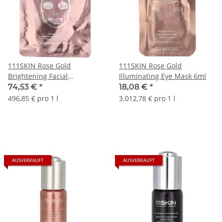
111SKIN Rose Gold
111SKIN Rose Gold
Brightening Facial
Illuminating Eye Mask 6ml
Treatment Mask Set 150ml
74,53 €
*
18,08 €
*
496,85 € pro 1 l
3.012,78 € pro 1 l
AUSVERKAUFT
AUSVERKAUFT