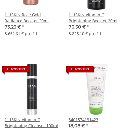
111SKIN Rose Gold
111SKIN Vitamin C
Radiance Booster 20ml
Brightening Booster 20ml
73,23 €
*
76,50 €
*
3.661,61 € pro 1 l
3.825,10 € pro 1 l
AUSVERKAUFT
AUSVERKAUFT
111SKIN Vitamin C
3401574131423
Brightening Cleanser 100ml
18,08 €
*