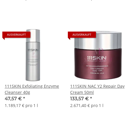
AUSVERKAUFT
AUSVERKAUFT
111SKIN Exfoliating Enzyme
111SKIN NAC Y2 Repair Day
Cleanser 40g
Cream 50ml
47,57 €
*
133,57 €
*
1.189,17 € pro 1 l
2.671,40 € pro 1 l