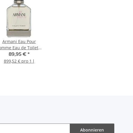
Armani Eau Pour
omme Eau de Toilette
100ml
89,95 €
*
899,52 € pro 1 l
Abonnieren