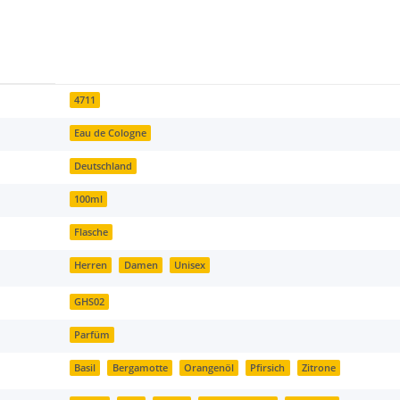
4711
Eau de Cologne
Deutschland
100ml
Flasche
Herren
Damen
Unisex
GHS02
Parfüm
Basil
Bergamotte
Orangenöl
Pfirsich
Zitrone