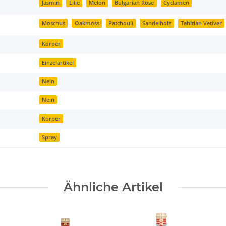
Jasmin
Lilie
Melon
Bulgarian Rose
Cyclamen
Moschus
Oakmoss
Patchouli
Sandelholz
Tahitian Vetiver
Körper
Einzelartikel
Nein
Nein
Körper
Spray
Ähnliche Artikel