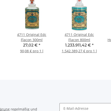
4711 Original Edc
4711 Original Edc
Flacon 300ml
Flacon 800ml
H
27,02 €
*
1.233.911,42 €
*
90,08 € pro 1 l
1.542.389,27 € pro 1 l
lärung
regelmäßig und