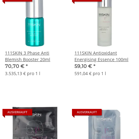
111SKIN 3 Phase Anti
111SKIN Antioxidant
Blemish Booster 20ml
Energising Essence 100ml
70,70 €
*
59,10 €
*
3.535,13 € pro 1 l
591,04 € pro 1 l
AUSVERKAUFT
AUSVERKAUFT