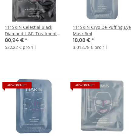
111SKIN Celestial Black
111SKIN Cryo De-Puffing Eye
Diamond L.&F. Treatment
Mask 6ml
Mask Set 155ml
80,94 €
*
18,08 €
*
522,22 € pro 1 l
3.012,78 € pro 1 l
AUSVERKAUFT
AUSVERKAUFT