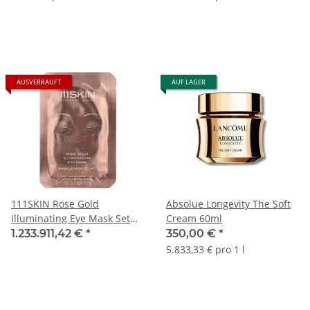
AUSVERKAUFT
AUF LAGER
111SKIN Rose Gold
Absolue Longevity The Soft
Illuminating Eye Mask Set
Cream 60ml
48ml
1.233.911,42 €
*
350,00 €
*
5.833,33 € pro 1 l