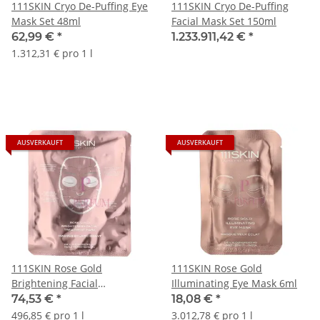
111SKIN Cryo De-Puffing Eye
111SKIN Cryo De-Puffing
Mask Set 48ml
Facial Mask Set 150ml
62,99 €
*
1.233.911,42 €
*
1.312,31 € pro 1 l
AUSVERKAUFT
AUSVERKAUFT
111SKIN Rose Gold
111SKIN Rose Gold
Brightening Facial
Illuminating Eye Mask 6ml
Treatment Mask Set 150ml
74,53 €
*
18,08 €
*
496,85 € pro 1 l
3.012,78 € pro 1 l