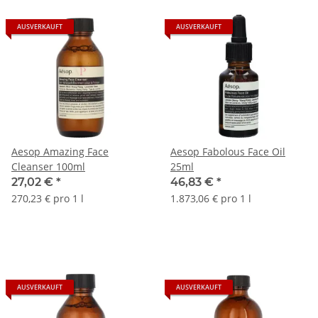
AUSVERKAUFT
AUSVERKAUFT
Aesop Amazing Face
Aesop Fabolous Face Oil
Cleanser 100ml
25ml
27,02 €
*
46,83 €
*
270,23 € pro 1 l
1.873,06 € pro 1 l
AUSVERKAUFT
AUSVERKAUFT