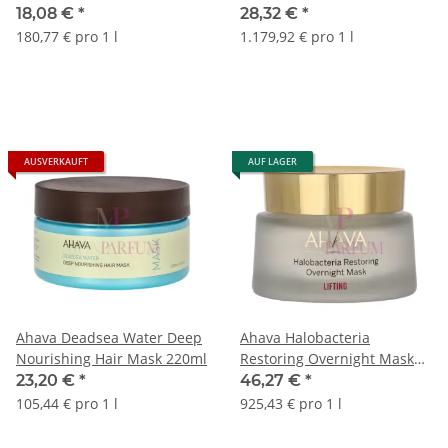
18,08 €
*
28,32 €
*
180,77 € pro 1 l
1.179,92 € pro 1 l
AUSVERKAUFT
AUF LAGER
Ahava Deadsea Water Deep
Ahava Halobacteria
Nourishing Hair Mask 220ml
Restoring Overnight Mask
50ml
23,20 €
*
46,27 €
*
105,44 € pro 1 l
925,43 € pro 1 l