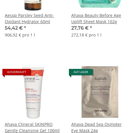
Aesop Parsley Seed Anti-
Ahava Beauty Before Age
Oxidant Hydrator 60ml
Uplift Sheet Mask 102g
54,42 €
*
27,76 €
*
906,92 € pro 1 l
272,18 € pro 1 l
AUSVERKAUFT
AUF LAGER
Ahava Clineral SKINPRO
Ahava Dead Sea Osmoter
Gentle Cleansing Gel 100ml
Eye Mask 24g