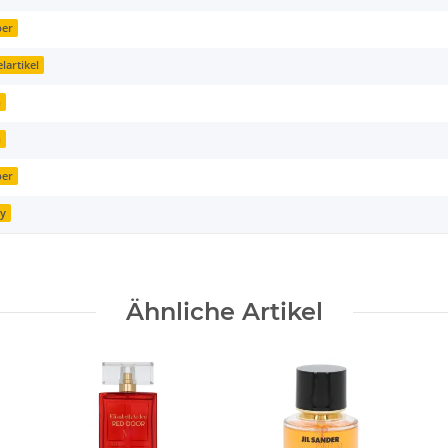
per
elartikel
n
n
per
ay
Ähnliche Artikel