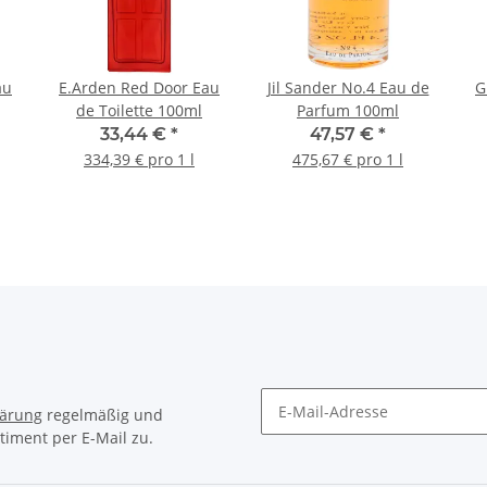
au
E.Arden Red Door Eau
Jil Sander No.4 Eau de
G
de Toilette 100ml
Parfum 100ml
33,44 €
*
47,57 €
*
334,39 € pro 1 l
475,67 € pro 1 l
lärung
regelmäßig und
timent per E-Mail zu.
Newsletter Abonnieren