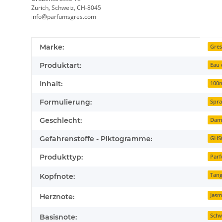
Zürich, Schweiz, CH-8045
info@parfumsgres.com
Produkteigenschaft
Wert
Marke:
Gre
Produktart:
Eau 
Inhalt:
100
Formulierung:
Spr
Geschlecht:
Dam
Gefahrenstoffe - Piktogramme:
GHS
Produkttyp:
Par
Tang
Kopfnote:
Jasm
Herznote:
Schw
Basisnote: