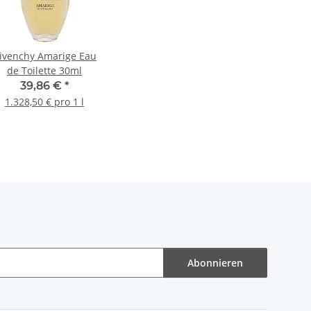
ivenchy Amarige Eau
de Toilette 30ml
39,86 €
*
1.328,50 € pro 1 l
Abonnieren