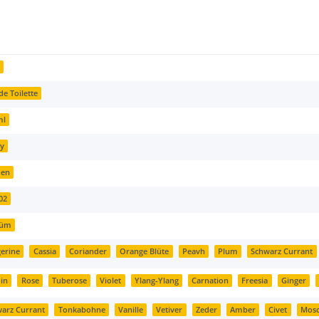
s
de Toilette
ml
ay
en
02
füm
erine
Cassia
Coriander
Orange Blüte
Peavh
Plum
Schwarz Currant
in
Rose
Tuberose
Violet
Ylang-Ylang
Carnation
Freesia
Ginger
arz Currant
Tonkabohne
Vanille
Vetiver
Zeder
Amber
Civet
Mos