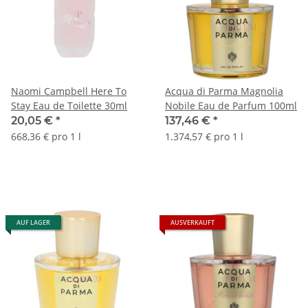
Naomi Campbell Here To
Acqua di Parma Magnolia
Stay Eau de Toilette 30ml
Nobile Eau de Parfum 100ml
20,05 €
*
137,46 €
*
668,36 € pro 1 l
1.374,57 € pro 1 l
AUF LAGER
AUSVERKAUFT