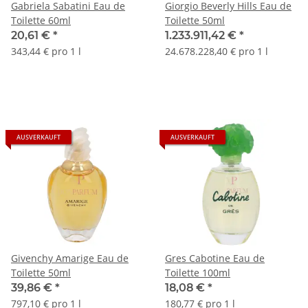
Gabriela Sabatini Eau de
Giorgio Beverly Hills Eau de
Toilette 60ml
Toilette 50ml
20,61 €
*
1.233.911,42 €
*
343,44 € pro 1 l
24.678.228,40 € pro 1 l
AUSVERKAUFT
AUSVERKAUFT
Givenchy Amarige Eau de
Gres Cabotine Eau de
Toilette 50ml
Toilette 100ml
39,86 €
*
18,08 €
*
797,10 € pro 1 l
180,77 € pro 1 l