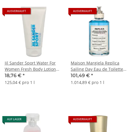
AUSVERKAUFT
AUSVERKAUFT
Jil Sander Sport Water For
Maison Margiela Replica
Women Fresh Body Lotion
Sailing Day Eau de Toilette
150ml
100ml
18,76 €
*
101,49 €
*
125,04 € pro 1 l
1.014,89 € pro 1 l
AUF LAGER
AUSVERKAUFT