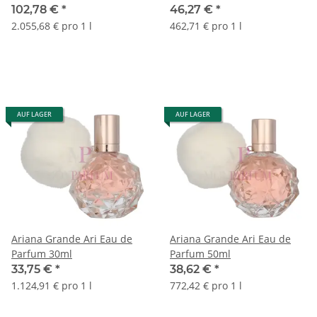
102,78 €
*
46,27 €
*
2.055,68 € pro 1 l
462,71 € pro 1 l
AUF LAGER
AUF LAGER
Ariana Grande Ari Eau de
Ariana Grande Ari Eau de
Parfum 30ml
Parfum 50ml
33,75 €
*
38,62 €
*
1.124,91 € pro 1 l
772,42 € pro 1 l