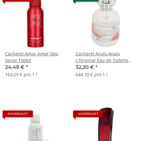
Cacharel Amor Amor Deo
Cacharel Anais Anais
Spray 150ml
L'Original Eau de Toilette
50ml
24,49 €
*
32,20 €
*
163,29 € pro 1 l
644,10 € pro 1 l
AUSVERKAUFT
AUSVERKAUFT