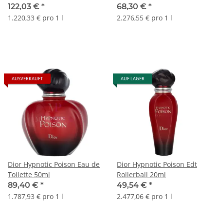
122,03 €
*
68,30 €
*
1.220,33 € pro 1 l
2.276,55 € pro 1 l
AUSVERKAUFT
AUF LAGER
Dior Hypnotic Poison Eau de
Dior Hypnotic Poison Edt
Toilette 50ml
Rollerball 20ml
89,40 €
*
49,54 €
*
1.787,93 € pro 1 l
2.477,06 € pro 1 l