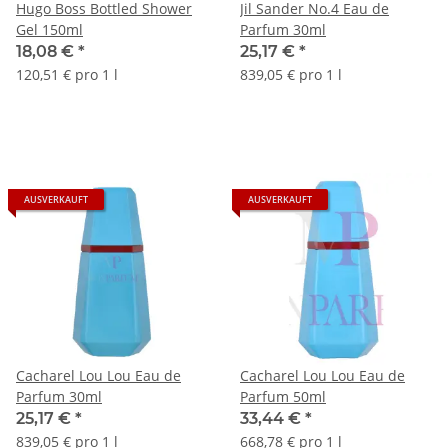
Hugo Boss Bottled Shower
Jil Sander No.4 Eau de
Gel 150ml
Parfum 30ml
18,08 €
*
25,17 €
*
120,51 € pro 1 l
839,05 € pro 1 l
AUSVERKAUFT
AUSVERKAUFT
Cacharel Lou Lou Eau de
Cacharel Lou Lou Eau de
Parfum 30ml
Parfum 50ml
25,17 €
*
33,44 €
*
839,05 € pro 1 l
668,78 € pro 1 l