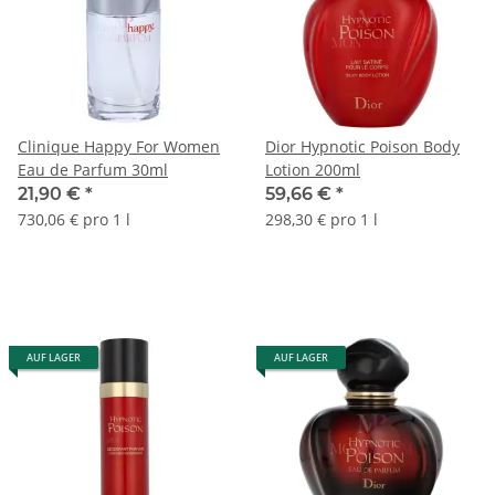
Clinique Happy For Women
Dior Hypnotic Poison Body
Eau de Parfum 30ml
Lotion 200ml
21,90 €
*
59,66 €
*
730,06 € pro 1 l
298,30 € pro 1 l
AUF LAGER
AUF LAGER