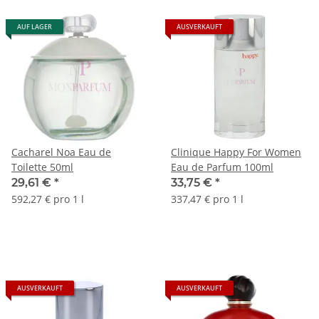
AUF LAGER
AUSVERKAUFT
Cacharel Noa Eau de
Clinique Happy For Women
Toilette 50ml
Eau de Parfum 100ml
29,61 €
*
33,75 €
*
592,27 € pro 1 l
337,47 € pro 1 l
AUSVERKAUFT
AUSVERKAUFT