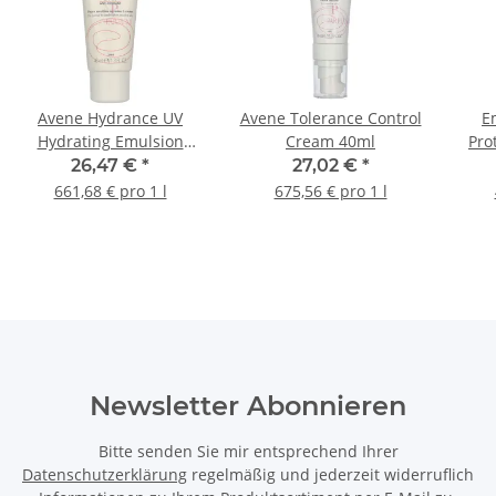
Avene Hydrance UV
Avene Tolerance Control
E
Hydrating Emulsion
Cream 40ml
Pro
SPF30 40ml
S
26,47 €
*
27,02 €
*
661,68 € pro 1 l
675,56 € pro 1 l
Newsletter Abonnieren
Bitte senden Sie mir entsprechend Ihrer
Datenschutzerklärung
regelmäßig und jederzeit widerruflich