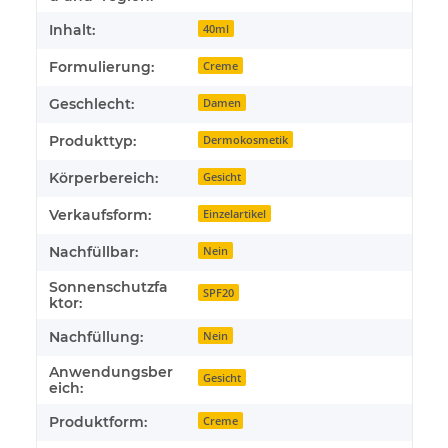
Inhalt:
40ml
Formulierung:
Creme
Geschlecht:
Damen
Produkttyp:
Dermokosmetik
Körperbereich:
Gesicht
Verkaufsform:
Einzelartikel
Nachfüllbar:
Nein
Sonnenschutzfa
SPF20
ktor:
Nachfüllung:
Nein
Anwendungsber
Gesicht
eich:
Produktform:
Creme