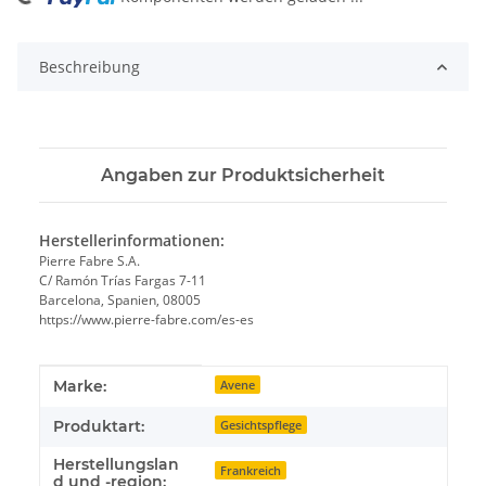
ing...
Beschreibung
Angaben zur Produktsicherheit
Herstellerinformationen:
Pierre Fabre S.A.
C/ Ramón Trías Fargas 7-11
Barcelona, Spanien, 08005
https://www.pierre-fabre.com/es-es
Produkteigenschaft
Wert
Marke:
Avene
Produktart:
Gesichtspflege
Herstellungslan
Frankreich
d und -region: