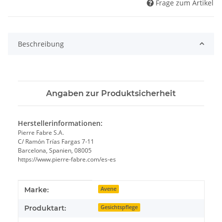
Frage zum Artikel
Beschreibung
Angaben zur Produktsicherheit
Herstellerinformationen:
Pierre Fabre S.A.
C/ Ramón Trías Fargas 7-11
Barcelona, Spanien, 08005
https://www.pierre-fabre.com/es-es
Produkteigenschaft
Wert
Marke:
Avene
Produktart:
Gesichtspflege