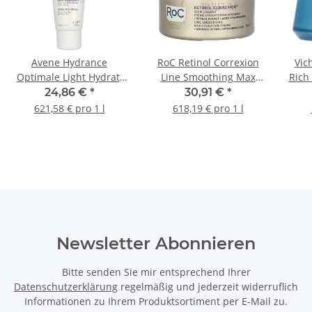
Avene Hydrance
RoC Retinol Correxion
Vic
Optimale Light Hydrat.
Line Smoothing Max
Rich
Cream SPF20 40ml
Hydration Cream 50ml
24,86 €
*
30,91 €
*
621,58 € pro 1 l
618,19 € pro 1 l
Newsletter Abonnieren
Bitte senden Sie mir entsprechend Ihrer
Datenschutzerklärung
regelmäßig und jederzeit widerruflich
Informationen zu Ihrem Produktsortiment per E-Mail zu.