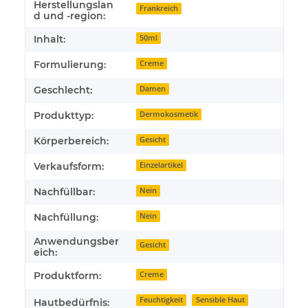
Herstellungslan
Frankreich
d und -region:
Inhalt:
50ml
Formulierung:
Creme
Geschlecht:
Damen
Produkttyp:
Dermokosmetik
Körperbereich:
Gesicht
Verkaufsform:
Einzelartikel
Nachfüllbar:
Nein
Nachfüllung:
Nein
Anwendungsber
Gesicht
eich:
Produktform:
Creme
Feuchtigkeit
Sensible Haut
Hautbedürfnis: