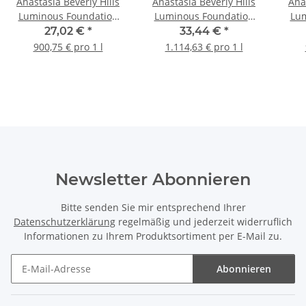
Anastasia Beverly Hills
Anastasia Beverly Hills
Ana
Luminous Foundation
Luminous Foundation
Lum
30ml
30ml
27,02 €
*
33,44 €
*
900,75 € pro 1 l
1.114,63 € pro 1 l
Newsletter Abonnieren
Bitte senden Sie mir entsprechend Ihrer
Datenschutzerklärung
regelmäßig und jederzeit widerruflich
Informationen zu Ihrem Produktsortiment per E-Mail zu.
Abonnieren
Newsletter Abonnieren