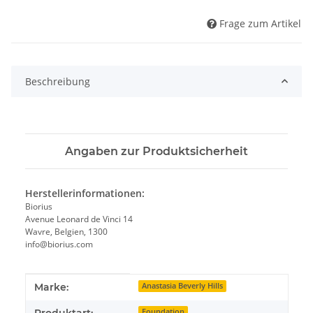
Frage zum Artikel
Beschreibung
Angaben zur Produktsicherheit
Herstellerinformationen:
Biorius
Avenue Leonard de Vinci 14
Wavre, Belgien, 1300
info@biorius.com
Produkteigenschaft
Wert
Marke:
Anastasia Beverly Hills
Produktart:
Foundation