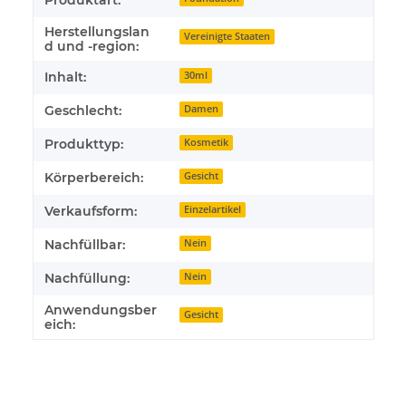
Herstellungslan
Vereinigte Staaten
d und -region:
Inhalt:
30ml
Geschlecht:
Damen
Produkttyp:
Kosmetik
Körperbereich:
Gesicht
Verkaufsform:
Einzelartikel
Nachfüllbar:
Nein
Nachfüllung:
Nein
Anwendungsber
Gesicht
eich: