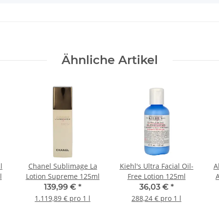
Ähnliche Artikel
l
Chanel Sublimage La
Kiehl's Ultra Facial Oil-
A
l
Lotion Supreme 125ml
Free Lotion 125ml
139,99 €
*
36,03 €
*
1.119,89 € pro 1 l
288,24 € pro 1 l