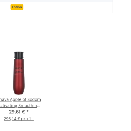
Lotion
hava Apple of Sodom
Activating Smoothing
Essence 100ml
29,61 €
*
296,14 € pro 1 l