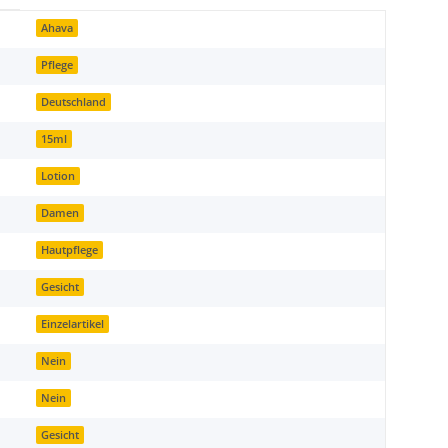
Ahava
Pflege
Deutschland
15ml
Lotion
Damen
Hautpflege
Gesicht
Einzelartikel
Nein
Nein
Gesicht