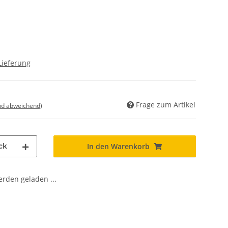
Lieferung
Frage zum Artikel
nd abweichend)
ck
In den Warenkorb
den geladen ...