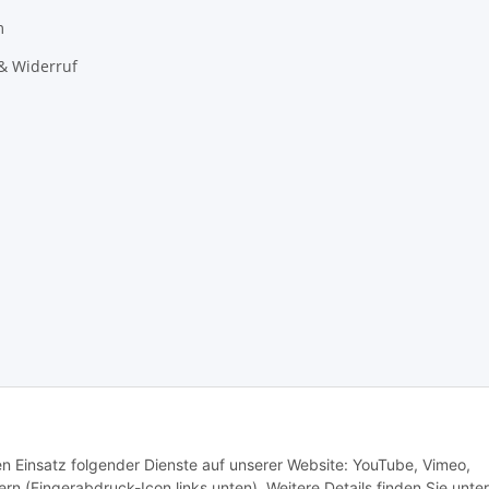
m
& Widerruf
den Einsatz folgender Dienste auf unserer Website: YouTube, Vimeo,
rn (Fingerabdruck-Icon links unten). Weitere Details finden Sie unter