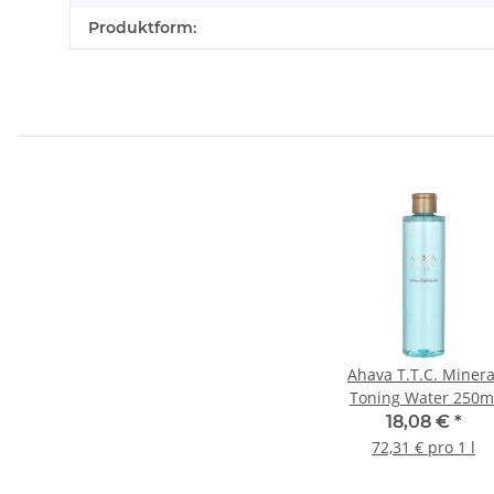
Produktform:
Ahava T.T.C. Minera
Toning Water 250m
18,08 €
*
72,31 € pro 1 l