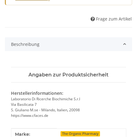
Frage zum Artikel
Beschreibung
Angaben zur Produktsicherheit
Herstellerinformationen:
Laboratorio Di Ricerche Biochimiche S.r.l
Via Basilicata 7
S. Giuliano M.se - Milando, Italien, 20098
https://www.cfaces.de
Produkteigenschaft
Wert
Marke:
The Organic Pharmacy