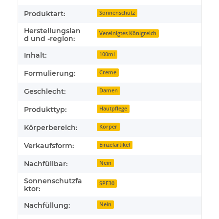
Produktart:
Sonnenschutz
Herstellungslan
Vereinigtes Königreich
d und -region:
Inhalt:
100ml
Formulierung:
Creme
Geschlecht:
Damen
Produkttyp:
Hautpflege
Körperbereich:
Körper
Verkaufsform:
Einzelartikel
Nachfüllbar:
Nein
Sonnenschutzfa
SPF30
ktor:
Nachfüllung:
Nein