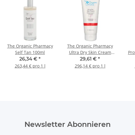
The Organic Pharmacy
The Organic Pharmacy
Self Tan 100ml
Ultra Dry Skin Cream
Pro
100ml
Face
26,34 €
*
29,61 €
*
263,44 € pro 1 l
296,14 € pro 1 l
Newsletter Abonnieren