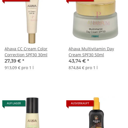
Ahava CC Cream Color
Ahava Multivitamin Day
Correction SPF30 30ml
Cream SPF30 50ml
27,39 €
*
43,74 €
*
913,09 € pro 1 l
874,84 € pro 1 l
AUF LAGER
AUSVERKAUFT