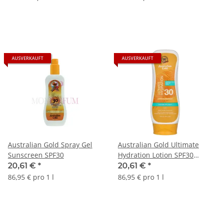
AUSVERKAUFT
AUSVERKAUFT
Australian Gold Spray Gel
Australian Gold Ultimate
Sunscreen SPF30
Hydration Lotion SPF30
237ml
20,61 €
*
20,61 €
*
86,95 € pro 1 l
86,95 € pro 1 l