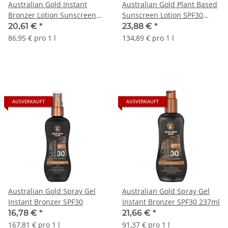
Australian Gold Instant
Australian Gold Plant Based
Bronzer Lotion Sunscreen
Sunscreen Lotion SPF30
SPF30 237ml
177ml
20,61 €
*
23,88 €
*
86,95 € pro 1 l
134,89 € pro 1 l
AUSVERKAUFT
AUSVERKAUFT
Australian Gold Spray Gel
Australian Gold Spray Gel
Instant Bronzer SPF30
Instant Bronzer SPF30 237ml
16,78 €
*
21,66 €
*
167,81 € pro 1 l
91,37 € pro 1 l