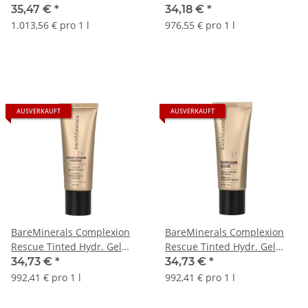
Cream SPF30
Cream SPF30
35,47 €
*
34,18 €
*
1.013,56 € pro 1 l
976,55 € pro 1 l
AUSVERKAUFT
AUSVERKAUFT
BareMinerals Complexion
BareMinerals Complexion
Rescue Tinted Hydr. Gel
Rescue Tinted Hydr. Gel
Cream SPF30
Cream SPF30
34,73 €
*
34,73 €
*
992,41 € pro 1 l
992,41 € pro 1 l