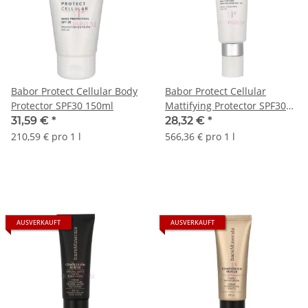
Babor Protect Cellular Body
Babor Protect Cellular
Protector SPF30 150ml
Mattifying Protector SPF30
50ml
31,59 €
*
28,32 €
*
210,59 € pro 1 l
566,36 € pro 1 l
AUSVERKAUFT
AUSVERKAUFT