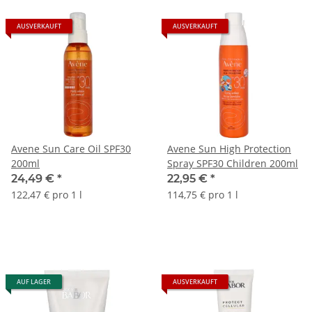
AUSVERKAUFT
AUSVERKAUFT
Avene Sun Care Oil SPF30
Avene Sun High Protection
200ml
Spray SPF30 Children 200ml
24,49 €
*
22,95 €
*
122,47 € pro 1 l
114,75 € pro 1 l
AUF LAGER
AUSVERKAUFT