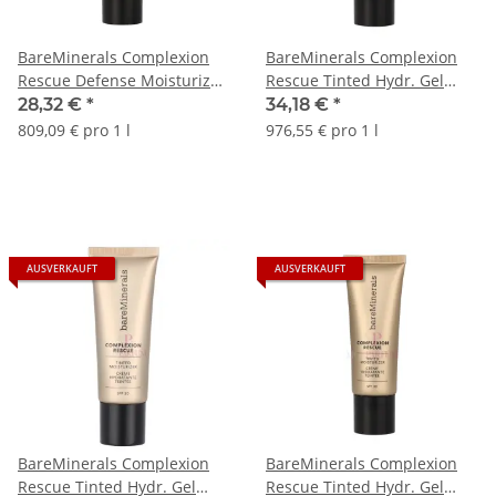
BareMinerals Complexion
BareMinerals Complexion
Rescue Defense Moisturizer
Rescue Tinted Hydr. Gel
SPF30 35ml
Cream SPF30
28,32 €
*
34,18 €
*
809,09 € pro 1 l
976,55 € pro 1 l
AUSVERKAUFT
AUSVERKAUFT
BareMinerals Complexion
BareMinerals Complexion
Rescue Tinted Hydr. Gel
Rescue Tinted Hydr. Gel