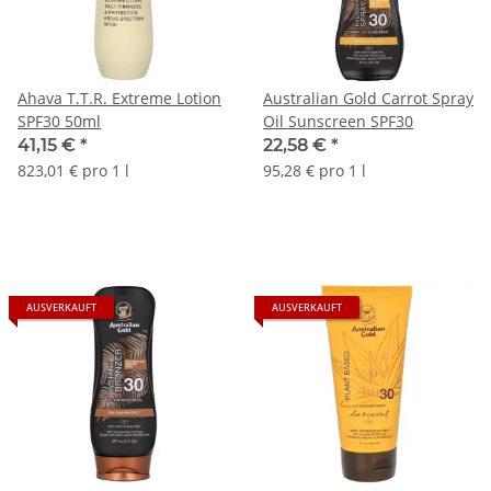
Ahava T.T.R. Extreme Lotion
Australian Gold Carrot Spray
SPF30 50ml
Oil Sunscreen SPF30
41,15 €
*
22,58 €
*
823,01 € pro 1 l
95,28 € pro 1 l
AUSVERKAUFT
AUSVERKAUFT