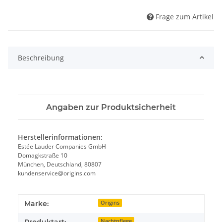
Frage zum Artikel
Beschreibung
Angaben zur Produktsicherheit
Herstellerinformationen:
Estée Lauder Companies GmbH
Domagkstraße 10
München, Deutschland, 80807
kundenservice@origins.com
Produkteigenschaft
Wert
Marke:
Origins
Produktart:
Nachtpflege