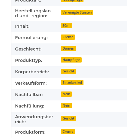
Herstellungslan
Vereinigte Staaten
d und -region:
Inhalt:
50ml
Formulierung:
Creme
Geschlecht:
Damen
Produkttyp:
Hautpflege
Körperbereich:
Gesicht
Verkaufsform:
Einzelartikel
Nachfüllbar:
Nein
Nachfüllung:
Nein
Anwendungsber
Gesicht
eich:
Produktform:
Creme