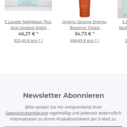
E.Lauder Nightwear Plus
Origins Ginzing Energy-
E.
Anti-Oxidant Night
Boosting Tinted
Mult
Detox Creme 50ml
Moisturizer SPF40 50ml
46,27 €
*
34,73 €
*
925,43 € pro 1 l
694,69 € pro 1 l
2
Newsletter Abonnieren
Bitte senden Sie mir entsprechend Ihrer
Datenschutzerklärung
regelmäßig und jederzeit widerruflich
Informationen zu Ihrem Produktsortiment per E-Mail zu.