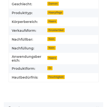
Geschlecht:
Damen
Produkttyp:
Haarpflege
Körperbereich:
Haare
Verkaufsform:
Einzelartikel
Nachfüllbar:
Nein
Nachfüllung:
Nein
Anwendungsber
Haare
eich:
Produktform:
Öl
Hautbedürfnis:
Feuchtigkeit