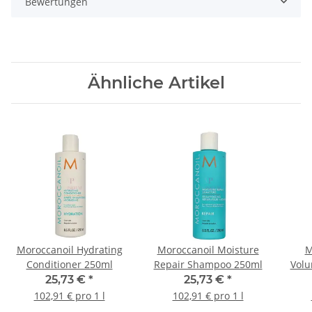
Bewertungen
Ähnliche Artikel
Moroccanoil Hydrating
Moroccanoil Moisture
M
Conditioner 250ml
Repair Shampoo 250ml
Vol
25,73 €
*
25,73 €
*
102,91 € pro 1 l
102,91 € pro 1 l