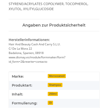
STYRENE/ACRYLATES COPOLYMER, TOCOPHEROL,
XYLITOL, XYLITYLGLUCOSIDE
Angaben zur Produktsicherheit
Herstellerinformationen:
Hair And Beauty Cash And Carry S.L.U.
C/ De La Mora 22
Badalona, Spanien, 08918
www.dismay.es/module/formmaker/form?
id_form=2&rewrite=contacto
Produkteigenschaft
Wert
Marke:
Moroccanoil
Produktart:
Shampoo
Inhalt:
250ml
Formulierung:
Öl