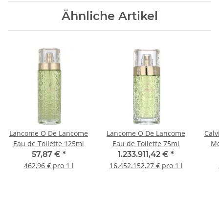
Ähnliche Artikel
Lancome O De Lancome
Lancome O De Lancome
Calv
Eau de Toilette 125ml
Eau de Toilette 75ml
Me
57,87 €
*
1.233.911,42 €
*
462,96 € pro 1 l
16.452.152,27 € pro 1 l