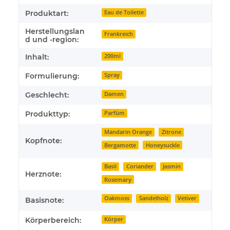
Produktart:
Eau de Toilette
Herstellungslan
Frankreich
d und -region:
Inhalt:
200ml
Formulierung:
Spray
Geschlecht:
Damen
Produkttyp:
Parfüm
Mandarin Orange
Zitrone
Kopfnote:
Bergamotte
Honeysuckle
Basil
Coriander
Jasmin
Herznote:
Rosemary
Oakmoss
Sandelholz
Vetiver
Basisnote:
Körperbereich:
Körper