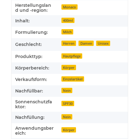
Herstellungslan
Monaco
d und -region:
Inhalt:
400ml
Formulierung:
Milch
Herren
Damen
Unisex
Geschlecht:
Produkttyp:
Hautpflege
Körperbereich:
Körper
Verkaufsform:
Einzelartikel
Nachfüllbar:
Nein
Sonnenschutzfa
SPF30
ktor:
Nachfüllung:
Nein
Anwendungsber
Körper
eich: