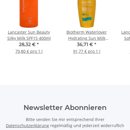
Lancaster Sun Beauty
Biotherm Waterlover
Lanc
Silky Milk SPF15 400ml
Hydrating Sun Milk
So
SPF30 400ml
28,32 €
*
36,71 €
*
70,80 € pro 1 l
91,77 € pro 1 l
Newsletter Abonnieren
Bitte senden Sie mir entsprechend Ihrer
Datenschutzerklärung
regelmäßig und jederzeit widerruflich