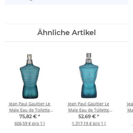
Ähnliche Artikel
Jean Paul Gaultier Le
Jean Paul Gaultier Le
Jea
Male Eau de Toilette
Male Eau de Toilette
Ma
125ml
40ml
75,82 €
*
52,69 €
*
606,59 € pro 1 l
1.317,19 € pro 1 l