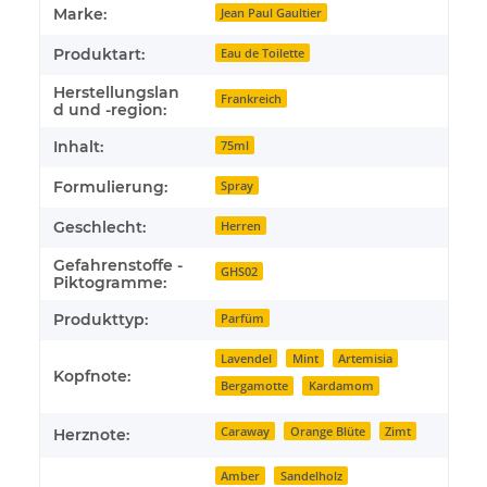
Produkteigenschaft
Wert
Marke:
Jean Paul Gaultier
Produktart:
Eau de Toilette
Herstellungslan
Frankreich
d und -region:
Inhalt:
75ml
Formulierung:
Spray
Geschlecht:
Herren
Gefahrenstoffe -
GHS02
Piktogramme:
Produkttyp:
Parfüm
Lavendel
Mint
Artemisia
Kopfnote:
Bergamotte
Kardamom
Caraway
Orange Blüte
Zimt
Herznote:
Amber
Sandelholz