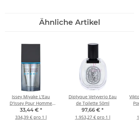
Ähnliche Artikel
Issey Miyake L'Eau
Diptyque Vetyverio Eau
Vikt
D'Issey Pour Homme
de Toilette 50ml
Po
Sport Eau de Toilette
33,44 €
*
97,66 €
*
100ml
334,39 € pro 1 l
1.953,27 € pro 1 l
1