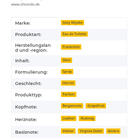
www.shiseido.de
Produkteigenschaft
Wert
Marke:
Issey Miyake
Produktart:
Eau de Toilette
Herstellungslan
Frankreich
d und -region:
Inhalt:
50ml
Formulierung:
Spray
Geschlecht:
Herren
Produkttyp:
Parfüm
Bergamotte
Grapefruit
Kopfnote:
Leather
Nutmeg
Herznote:
Vetiver
Virginia Zeder
Ambra
Basisnote: