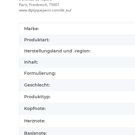
Paris, Frankreich, 75001
www.diptyqueparis.com/de_eu/
Produkteigenschaft
Wert
Marke:
Produktart:
Herstellungsland und -region:
Inhalt:
Formulierung:
Geschlecht:
Produkttyp:
Kopfnote:
Herznote:
Basisnote: