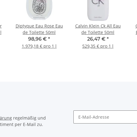
r
Diptyque Eau Rose Eau
Calvin Klein Ck All Eau
l
de Toilette 50ml
de Toilette 50ml
98,96 €
*
26,47 €
*
1.979,18 € pro 1 l
529,35 € pro 1 l
lärung
regelmäßig und
timent per E-Mail zu.
Newsletter Abonnieren