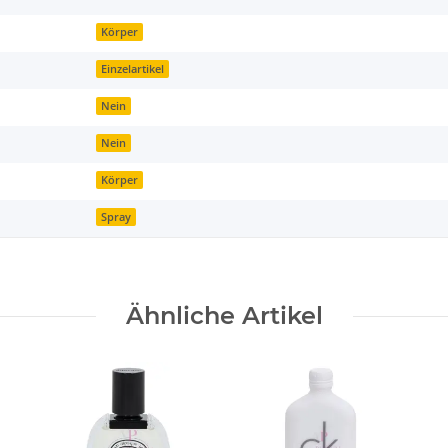
Körper
Einzelartikel
Nein
Nein
Körper
Spray
Ähnliche Artikel