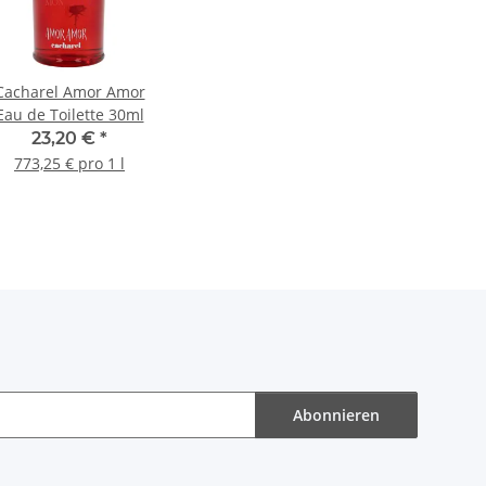
Cacharel Amor Amor
Eau de Toilette 30ml
23,20 €
*
773,25 € pro 1 l
Abonnieren