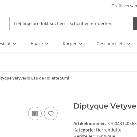
Gratisversan
sicht
Haare
Körper
Geschenksets
tyque Vetyverio Eau de Toilette 50ml
Diptyque Vetyver
Artikelnummer:
370043140568
Kategorie:
Herrendüfte
Hersteller:
Diptyque