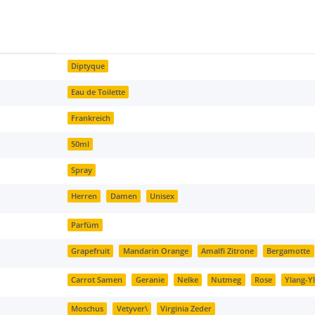
Diptyque
Eau de Toilette
Frankreich
50ml
Spray
Herren
Damen
Unisex
Parfüm
Grapefruit
Mandarin Orange
Amalfi Zitrone
Bergamotte
Carrot Samen
Geranie
Nelke
Nutmeg
Rose
Ylang-Y
Moschus
Vetyver\
Virginia Zeder