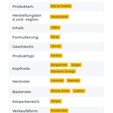
Produktart:
Eau de Toilette
Herstellungslan
Deutschland
d und -region:
Inhalt:
100ml
Formulierung:
Spray
Geschlecht:
Herren
Produkttyp:
Parfüm
Bergamotte
Ginger
Kopfnote:
Mandarin Orange
Lavendel
Maninka
Herznote:
Woody Notes
Leather
Basisnote:
Körperbereich:
Körper
Verkaufsform:
Einzelartikel