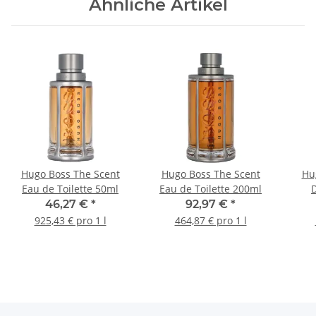
Ähnliche Artikel
Hugo Boss The Scent
Hugo Boss The Scent
Hu
Eau de Toilette 50ml
Eau de Toilette 200ml
46,27 €
*
92,97 €
*
925,43 € pro 1 l
464,87 € pro 1 l