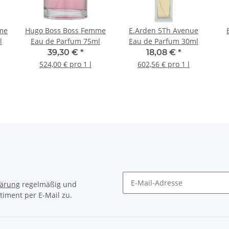
me
Hugo Boss Boss Femme
E.Arden 5Th Avenue
l
Eau de Parfum 75ml
Eau de Parfum 30ml
39,30 €
*
18,08 €
*
524,00 € pro 1 l
602,56 € pro 1 l
lärung
regelmäßig und
timent per E-Mail zu.
Newsletter Abonnieren