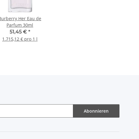
Burberry Her Eau de
Parfum 30ml
51,45 €
*
1.715,12 € pro 1 l
Abonnieren