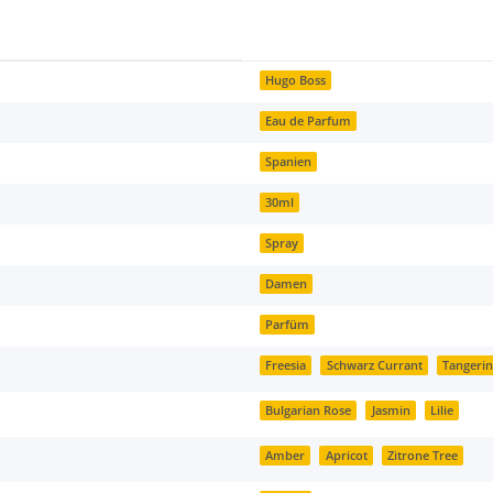
Hugo Boss
Eau de Parfum
Spanien
30ml
Spray
Damen
Parfüm
Freesia
Schwarz Currant
Tangeri
Bulgarian Rose
Jasmin
Lilie
Amber
Apricot
Zitrone Tree