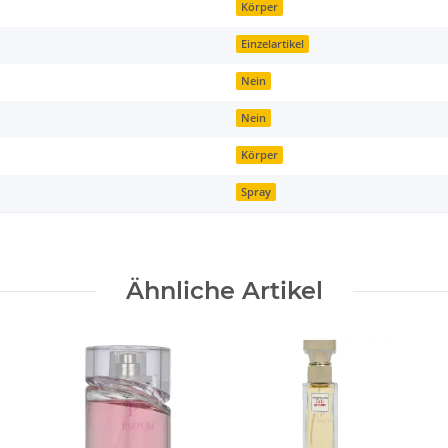
Körper
Einzelartikel
Nein
Nein
Körper
Spray
Ähnliche Artikel