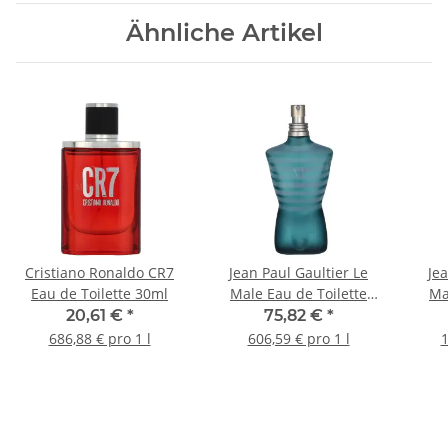
Ähnliche Artikel
Cristiano Ronaldo CR7
Jean Paul Gaultier Le
Jea
Eau de Toilette 30ml
Male Eau de Toilette
Ma
125ml
20,61 €
*
75,82 €
*
686,88 € pro 1 l
606,59 € pro 1 l
1