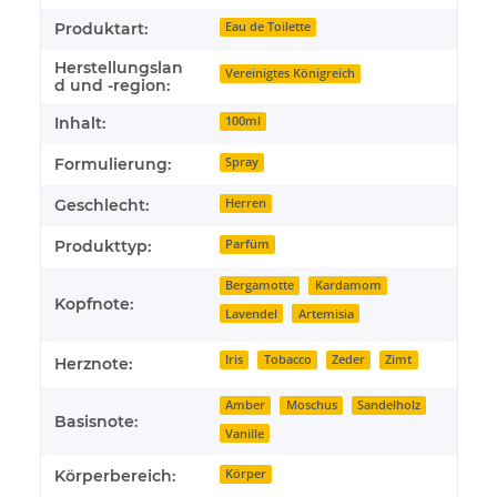
Produktart:
Eau de Toilette
Herstellungslan
Vereinigtes Königreich
d und -region:
Inhalt:
100ml
Formulierung:
Spray
Geschlecht:
Herren
Produkttyp:
Parfüm
Bergamotte
Kardamom
Kopfnote:
Lavendel
Artemisia
Iris
Tobacco
Zeder
Zimt
Herznote:
Amber
Moschus
Sandelholz
Basisnote:
Vanille
Körperbereich:
Körper