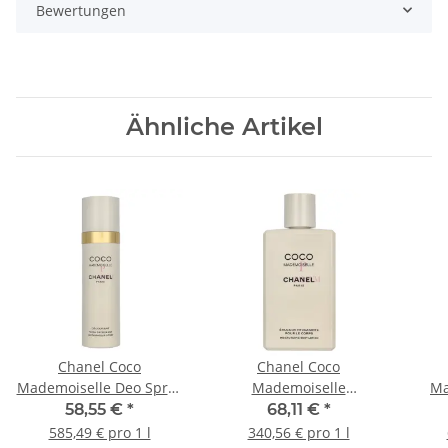
Bewertungen
Ähnliche Artikel
Chanel Coco
Chanel Coco
Mademoiselle Deo Spray
Mademoiselle
Ma
100ml
Moisturizing Body Lotion
Mo
58,55 €
*
68,11 €
*
200ml
585,49 € pro 1 l
340,56 € pro 1 l