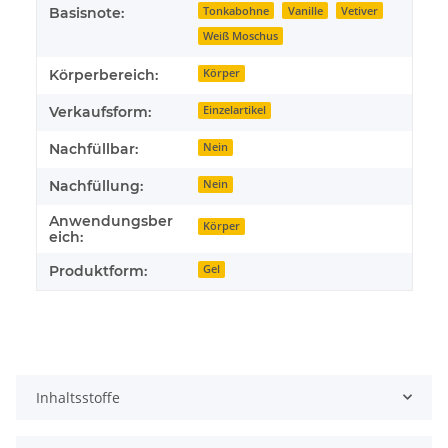
Tonkabohne
Vanille
Vetiver
Basisnote:
Weiß Moschus
Körperbereich:
Körper
Verkaufsform:
Einzelartikel
Nachfüllbar:
Nein
Nachfüllung:
Nein
Anwendungsber
Körper
eich:
Produktform:
Gel
Inhaltsstoffe