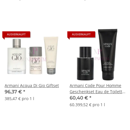
AUSVERKAUFT
AUSVERKAUFT
Armani Acqua Di Gio Giftset
Armani Code Pour Homme
Geschenkset Eau de Toilette
96,37 €
*
50ml/Shower Gel 75ml
60,40 €
*
385,47 € pro 1 l
60.399,52 € pro 1 l