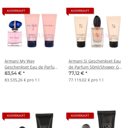
AUSVERKAUFT
AUSVERKAUFT
Armani My Way
Armani Si Geschenkset Eau
Geschenkset Eau de Parfum
de Parfum 50ml/Shower Gel
50ml/Shower Gel 50ml/Body
50ml/Body Lotion 50ml
83,54 €
*
77,12 €
*
Lotion 50ml
83.535,26 € pro 1 l
77.119,02 € pro 1 l
AUSVERKAUFT
AUSVERKAUFT