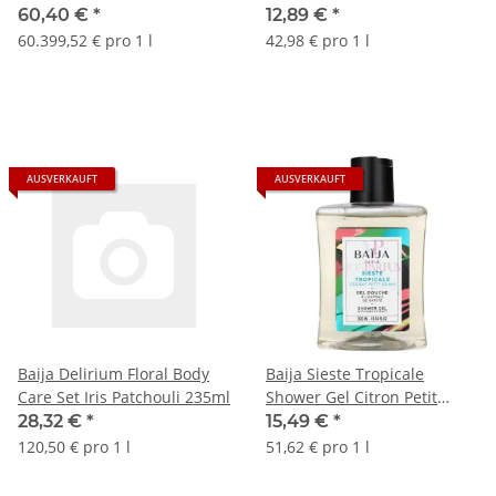
100ml/Shower Gel 75ml/Eau
60,40 €
*
12,89 €
*
de Parfum 10ml
60.399,52 € pro 1 l
42,98 € pro 1 l
AUSVERKAUFT
AUSVERKAUFT
Baija Delirium Floral Body
Baija Sieste Tropicale
Care Set Iris Patchouli 235ml
Shower Gel Citron Petit
Grain 300ml
28,32 €
*
15,49 €
*
120,50 € pro 1 l
51,62 € pro 1 l