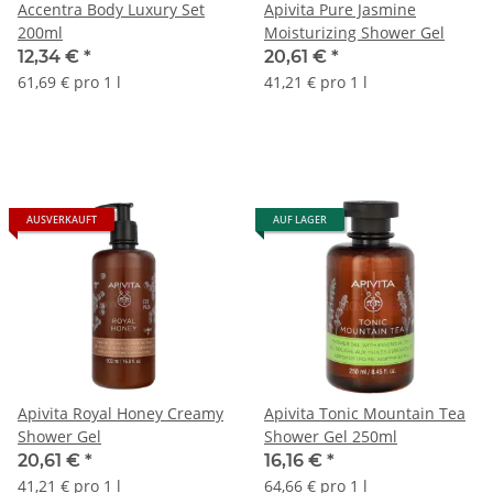
Accentra Body Luxury Set
Apivita Pure Jasmine
200ml
Moisturizing Shower Gel
12,34 €
*
20,61 €
*
61,69 € pro 1 l
41,21 € pro 1 l
AUSVERKAUFT
AUF LAGER
Apivita Royal Honey Creamy
Apivita Tonic Mountain Tea
Shower Gel
Shower Gel 250ml
20,61 €
*
16,16 €
*
41,21 € pro 1 l
64,66 € pro 1 l