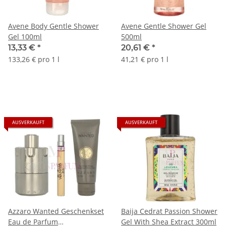
Avene Body Gentle Shower
Avene Gentle Shower Gel
Gel 100ml
500ml
13,33 €
*
20,61 €
*
133,26 € pro 1 l
41,21 € pro 1 l
AUSVERKAUFT
AUSVERKAUFT
Azzaro Wanted Geschenkset
Baija Cedrat Passion Shower
Eau de Parfum
Gel With Shea Extract 300ml