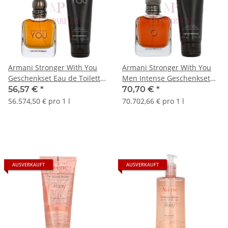
Armani Stronger With You
Armani Stronger With You
Geschenkset Eau de Toilette
Men Intense Geschenkset
50 ml/Shower Gel 75 ml
Eau de Parfum 50ml/Shower
56,57 €
*
70,70 €
*
Gel 75ml
56.574,50 € pro 1 l
70.702,66 € pro 1 l
AUSVERKAUFT
AUSVERKAUFT