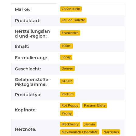
Produkteigenschaft
Wert
Marke:
Calvin Klein
Produktart:
Eau de Toilette
Herstellungslan
Frankreich
d und -region:
Inhalt:
100ml
Formulierung:
Spray
Geschlecht:
Damen
Gefahrenstoffe -
GHS02
Piktogramme:
Produkttyp:
Parfüm
Rot Poppy
Passion Blüte
Kopfnote:
Peony
Blackberry
Jasmin
Herznote:
Mexikanisch Chocolate
Narcissus