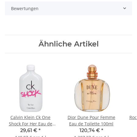
Bewertungen
Ähnliche Artikel
Calvin Klein Ck One
Dior Dune Pour Femme
Roc
Shock For Her Eau de
Eau de Toilette 100ml
Toilette 200ml
29,61 €
*
120,74 €
*