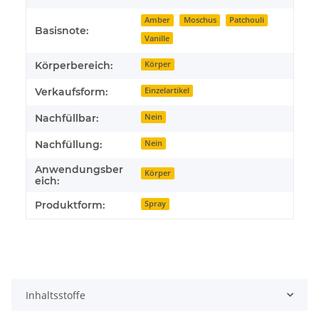
Amber
Moschus
Patchouli
Basisnote:
Vanille
Körperbereich:
Körper
Verkaufsform:
Einzelartikel
Nachfüllbar:
Nein
Nachfüllung:
Nein
Anwendungsber
Körper
eich:
Produktform:
Spray
Inhaltsstoffe