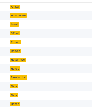
Ahava
Handcreme
Israel
100ml
Creme
Damen
Hautpflege
Hände
Einzelartikel
Nein
Nein
Hände