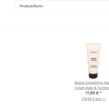
Produktform:
Ahava Smoothing Ha
Cream Kale & Turmer
100ml
17,89 €
*
178,92 € pro 1 l