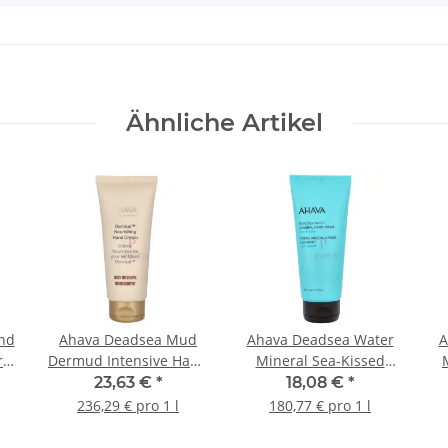
Ähnliche Artikel
nd
Ahava Deadsea Mud
Ahava Deadsea Water
A
ic
Dermud Intensive Hand
Mineral Sea-Kissed
Cream 100ml
Hand Cream 100ml
23,63 €
*
18,08 €
*
236,29 € pro 1 l
180,77 € pro 1 l