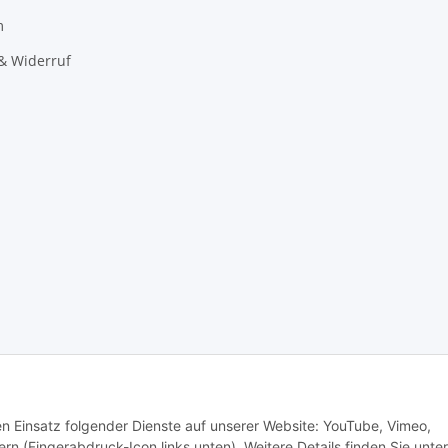
m
& Widerruf
den Einsatz folgender Dienste auf unserer Website: YouTube, Vimeo,
rn (Fingerabdruck-Icon links unten). Weitere Details finden Sie unter