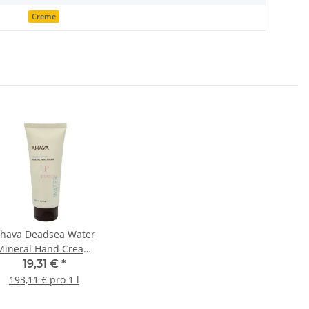
Creme
hava Deadsea Water
Mineral Hand Cream
100ml
19,31 €
*
193,11 € pro 1 l