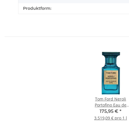
Produktform:
Tom Ford Neroli
Portofino Eau de
Parfum 50ml
175,95 €
*
3.519,09 € pro 1 l