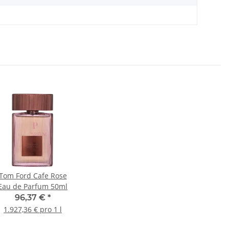
Tom Ford Cafe Rose
Eau de Parfum 50ml
96,37 €
*
1.927,36 € pro 1 l