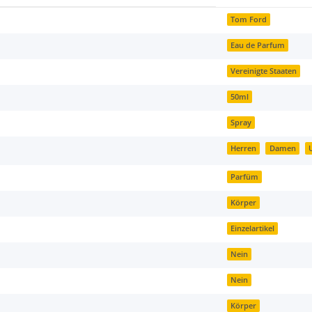
Tom Ford
Eau de Parfum
Vereinigte Staaten
50ml
Spray
Herren
Damen
Parfüm
Körper
Einzelartikel
Nein
Nein
Körper