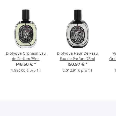
Diptyque Orpheon Eau
Diptyque Fleur De Peau
V
de Parfum 75ml
Eau de Parfum 75ml
Orc
148,50 €
*
150,97 €
*
1.980,00 € pro 1 l
2.012,91 € pro 1 l
1