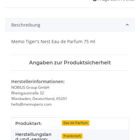
Beschreibung
Memo Tiger's Nest Eau de Parfum 75 ml
Angaben zur Produktsicherheit
Herstellerinformationen:
NOBILIS Group GmbH
Rheingaustraße 32
Wiesbaden, Deutschland, 65201
hello@memoparis.com
Produkteigenschaft
Wert
Produktart:
Eau de Parfum
Herstellungslan
Frankreich
d und -region: