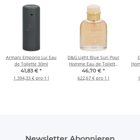
Armani Emporio Lui Eau
D&G Light Blue Sun Pour
G
de Toilette 30ml
Homme Eau de Toilette
Hom
75ml
41,83 €
*
46,70 €
*
1.394,33 € pro 1 l
622,67 € pro 1 l
1
Newsletter Abonnieren