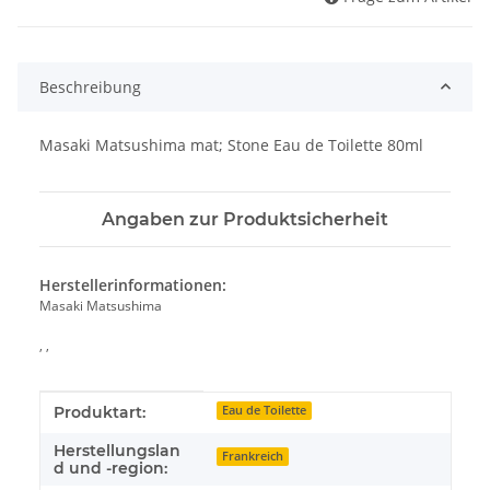
Beschreibung
Masaki Matsushima mat; Stone Eau de Toilette 80ml
Angaben zur Produktsicherheit
Herstellerinformationen:
Masaki Matsushima
, ,
Produkteigenschaft
Wert
Produktart:
Eau de Toilette
Herstellungslan
Frankreich
d und -region: