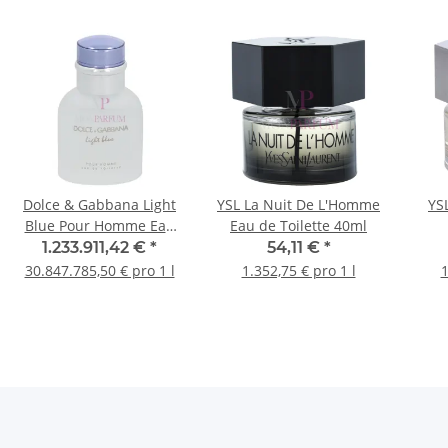
Dolce & Gabbana Light
YSL La Nuit De L'Homme
YS
Blue Pour Homme Eau
Eau de Toilette 40ml
de Toilette 40ml
1.233.911,42 €
*
54,11 €
*
30.847.785,50 € pro 1 l
1.352,75 € pro 1 l
1