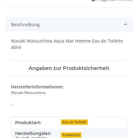
Beschreibung
Masaki Matsushima Aqua Mat Homme Eau de Toilette
40ml
Angaben zur Produktsicherheit
Herstellerinformationen:
Masaki Matsushima
, ,
Produkteigenschaft
Wert
Produktart:
Eau de Toilette
Herstellungslan
Frankreich