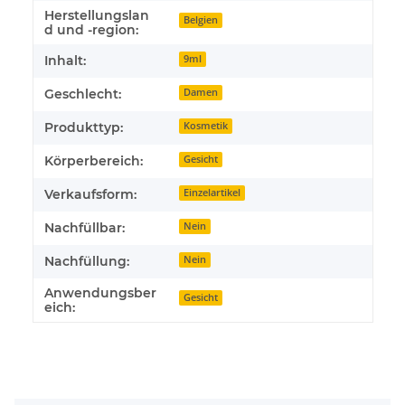
Herstellungslan
Belgien
d und -region:
Inhalt:
9ml
Geschlecht:
Damen
Produkttyp:
Kosmetik
Körperbereich:
Gesicht
Verkaufsform:
Einzelartikel
Nachfüllbar:
Nein
Nachfüllung:
Nein
Anwendungsber
Gesicht
eich: