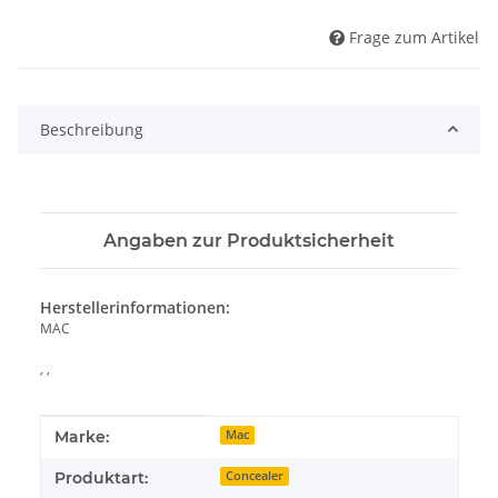
Frage zum Artikel
Beschreibung
Angaben zur Produktsicherheit
Herstellerinformationen:
MAC
, ,
Produkteigenschaft
Wert
Marke:
Mac
Produktart:
Concealer