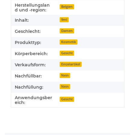
Herstellungslan
Belgien
d und -region:
Inhalt:
9ml
Geschlecht:
Damen
Produkttyp:
Kosmetik
Körperbereich:
Gesicht
Verkaufsform:
Einzelartikel
Nachfüllbar:
Nein
Nachfüllung:
Nein
Anwendungsber
Gesicht
eich: