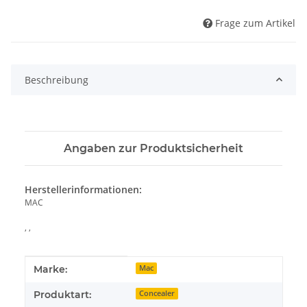
Frage zum Artikel
Beschreibung
Angaben zur Produktsicherheit
Herstellerinformationen:
MAC
, ,
Produkteigenschaft
Wert
Marke:
Mac
Produktart:
Concealer