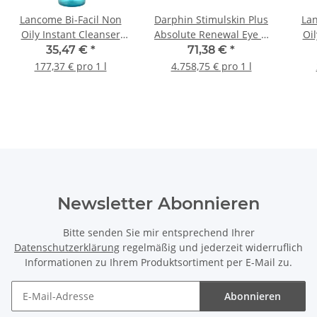
Lancome Bi-Facil Non
Darphin Stimulskin Plus
Lan
Oily Instant Cleanser
Absolute Renewal Eye &
Oil
200ml
Lip Cont. Cr. 15ml
35,47 €
*
71,38 €
*
177,37 € pro 1 l
4.758,75 € pro 1 l
Newsletter Abonnieren
Bitte senden Sie mir entsprechend Ihrer
Datenschutzerklärung
regelmäßig und jederzeit widerruflich
Informationen zu Ihrem Produktsortiment per E-Mail zu.
Abonnieren