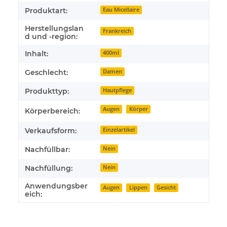
Produktart:
Eau Micellaire
Herstellungslan
Frankreich
d und -region:
Inhalt:
400ml
Geschlecht:
Damen
Produkttyp:
Hautpflege
Augen
Körper
Körperbereich:
Verkaufsform:
Einzelartikel
Nachfüllbar:
Nein
Nachfüllung:
Nein
Anwendungsber
Augen
Lippen
Gesicht
eich: