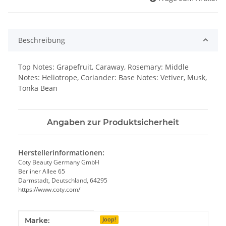
Beschreibung
Top Notes: Grapefruit, Caraway, Rosemary: Middle
Notes: Heliotrope, Coriander: Base Notes: Vetiver, Musk,
Tonka Bean
Angaben zur Produktsicherheit
Herstellerinformationen:
Coty Beauty Germany GmbH
Berliner Allee 65
Darmstadt, Deutschland, 64295
https://www.coty.com/
Produkteigenschaft
Wert
Marke:
Joop!