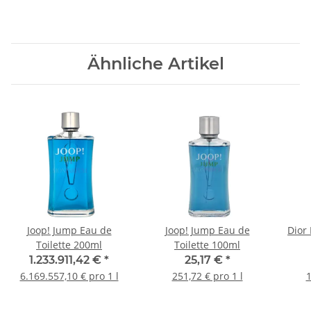
Ähnliche Artikel
Joop! Jump Eau de
Joop! Jump Eau de
Dior
Toilette 200ml
Toilette 100ml
1.233.911,42 €
*
25,17 €
*
6.169.557,10 € pro 1 l
251,72 € pro 1 l
1