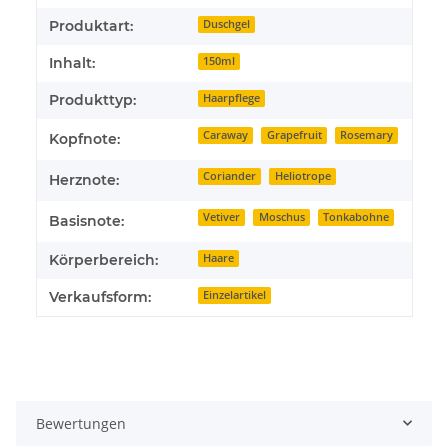
Produktart:
Duschgel
Inhalt:
150ml
Produkttyp:
Haarpflege
Caraway
Grapefruit
Rosemary
Kopfnote:
Coriander
Heliotrope
Herznote:
Vetiver
Moschus
Tonkabohne
Basisnote:
Körperbereich:
Haare
Verkaufsform:
Einzelartikel
Bewertungen