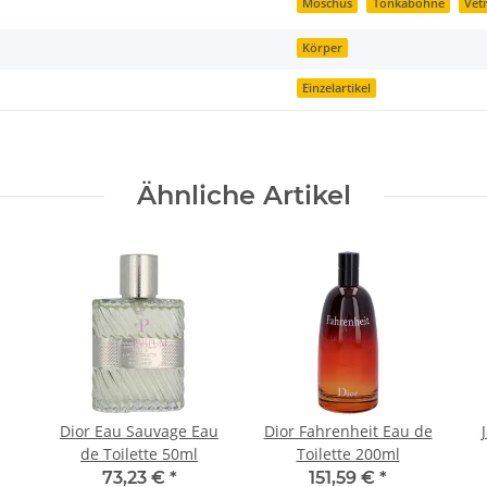
Moschus
Tonkabohne
Vet
Körper
Einzelartikel
Ähnliche Artikel
Dior Eau Sauvage Eau
Dior Fahrenheit Eau de
de Toilette 50ml
Toilette 200ml
73,23 €
*
151,59 €
*