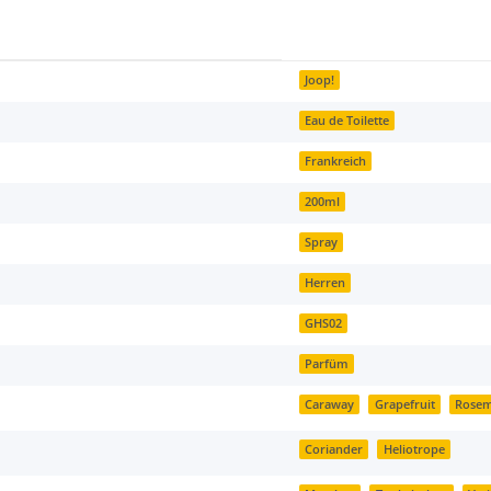
Joop!
Eau de Toilette
Frankreich
200ml
Spray
Herren
GHS02
Parfüm
Caraway
Grapefruit
Rose
Coriander
Heliotrope