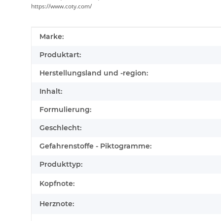
https://www.coty.com/
Produkteigenschaft
Wert
Marke:
Produktart:
Herstellungsland und -region:
Inhalt:
Formulierung:
Geschlecht:
Gefahrenstoffe - Piktogramme:
Produkttyp:
Kopfnote:
Herznote: