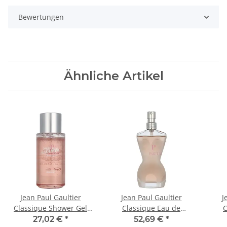
Bewertungen
Ähnliche Artikel
Jean Paul Gaultier
Jean Paul Gaultier
J
Classique Shower Gel
Classique Eau de
C
200ml
Toilette 30ml
27,02 €
*
52,69 €
*