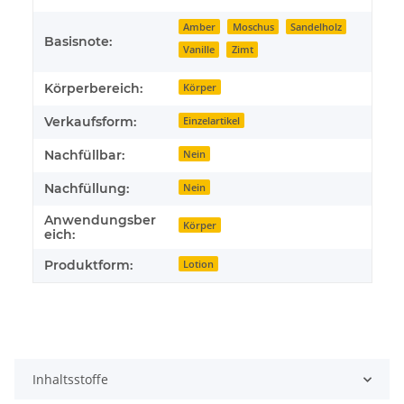
Amber
Moschus
Sandelholz
Basisnote:
Vanille
Zimt
Körperbereich:
Körper
Verkaufsform:
Einzelartikel
Nachfüllbar:
Nein
Nachfüllung:
Nein
Anwendungsber
Körper
eich:
Produktform:
Lotion
Inhaltsstoffe