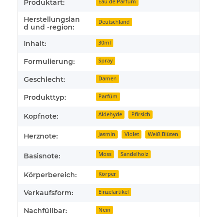
Produktart:
Eau de Parfum
Herstellungslan
Deutschland
d und -region:
Inhalt:
30ml
Formulierung:
Spray
Geschlecht:
Damen
Produkttyp:
Parfüm
Aldehyde
Pfirsich
Kopfnote:
Jasmin
Violet
Weiß Blüten
Herznote:
Moss
Sandelholz
Basisnote:
Körperbereich:
Körper
Verkaufsform:
Einzelartikel
Nachfüllbar:
Nein