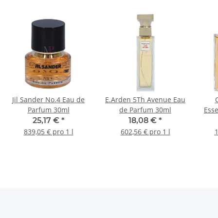
Jil Sander No.4 Eau de
E.Arden 5Th Avenue Eau
Parfum 30ml
de Parfum 30ml
Ess
25,17 €
*
18,08 €
*
839,05 € pro 1 l
602,56 € pro 1 l
1