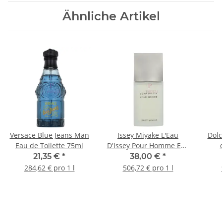
Ähnliche Artikel
Versace Blue Jeans Man
Issey Miyake L'Eau
Dol
Eau de Toilette 75ml
D'Issey Pour Homme Eau
de Toilette 75ml
21,35 €
*
38,00 €
*
284,62 € pro 1 l
506,72 € pro 1 l