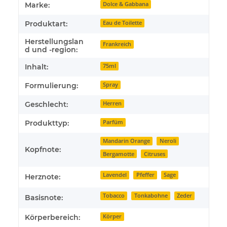
Produkteigenschaft
Wert
Marke:
Dolce & Gabbana
Produktart:
Eau de Toilette
Herstellungslan
Frankreich
d und -region:
Inhalt:
75ml
Formulierung:
Spray
Geschlecht:
Herren
Produkttyp:
Parfüm
Mandarin Orange
Neroli
Kopfnote:
Bergamotte
Citruses
Lavendel
Pfeffer
Sage
Herznote:
Tobacco
Tonkabohne
Zeder
Basisnote:
Körperbereich:
Körper