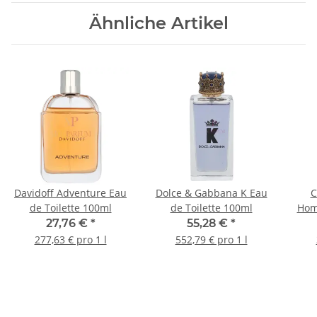
Ähnliche Artikel
Davidoff Adventure Eau
Dolce & Gabbana K Eau
C
de Toilette 100ml
de Toilette 100ml
Hom
27,76 €
*
55,28 €
*
277,63 € pro 1 l
552,79 € pro 1 l