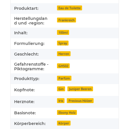
Produktart:
Eau de Toilette
Herstellungslan
Frankreich
d und -region:
Inhalt:
100ml
Formulierung:
Spray
Geschlecht:
Herren
Gefahrenstoffe -
GHS02
Piktogramme:
Produkttyp:
Parfüm
Gin
Juniper Beeren
Kopfnote:
Iris
Precious Hölzer
Herznote:
Basisnote:
Ebony Holz
Körperbereich:
Körper