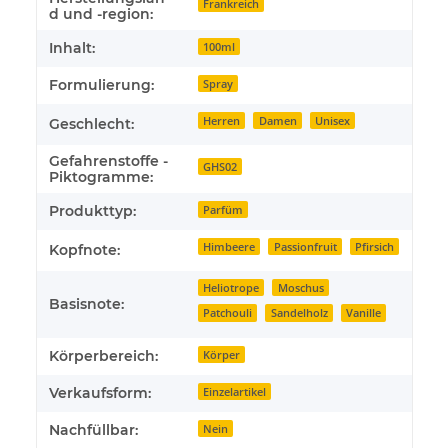
Frankreich
d und -region:
Inhalt:
100ml
Formulierung:
Spray
Herren
Damen
Unisex
Geschlecht:
Gefahrenstoffe -
GHS02
Piktogramme:
Produkttyp:
Parfüm
Himbeere
Passionfruit
Pfirsich
Kopfnote:
Heliotrope
Moschus
Basisnote:
Patchouli
Sandelholz
Vanille
Körperbereich:
Körper
Verkaufsform:
Einzelartikel
Nachfüllbar:
Nein