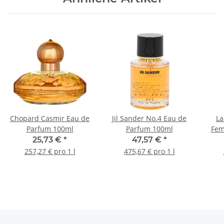
Chopard Casmir Eau de
Jil Sander No.4 Eau de
La
Parfum 100ml
Parfum 100ml
Fem
25,73 €
*
47,57 €
*
257,27 € pro 1 l
475,67 € pro 1 l