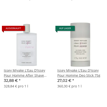
AUSVERKAUFT
AUF LAGER
Issey Miyake L'Eau D'Issey
Issey Miyake L'Eau D'Issey
Pour Homme After Shave
Pour Homme Deo Stick 75g
Lotion 100ml
32,88 €
*
27,02 €
*
328,84 € pro 1 l
360,30 € pro 1 l