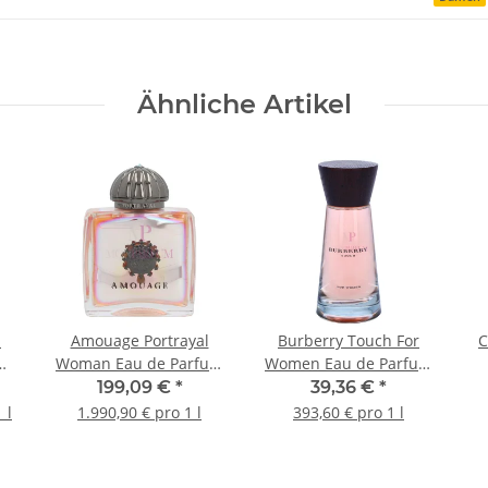
Ähnliche Artikel
n
Amouage Portrayal
Burberry Touch For
C
um
Woman Eau de Parfum
Women Eau de Parfum
100ml
100ml
199,09 €
*
39,36 €
*
 l
1.990,90 € pro 1 l
393,60 € pro 1 l