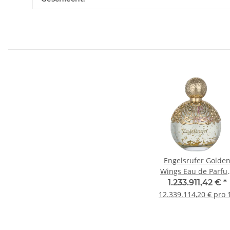
Engelsrufer Golde
Wings Eau de Parf
100ml
1.233.911,42 €
*
12.339.114,20 € pro 1