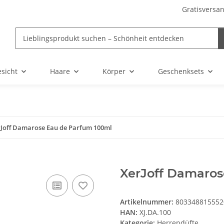
Gratisversan
sicht
Haare
Körper
Geschenksets
rJoff Damarose Eau de Parfum 100ml
XerJoff Damaros
Artikelnummer:
803348815552
HAN:
XJ.DA.100
Kategorie:
Herrendüfte