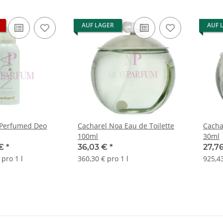
AUF LAGER
AUF 
 Perfumed Deo
Cacharel Noa Eau de Toilette
Cacha
100ml
30ml
 €
*
36,03 €
*
27,7
 pro 1 l
360,30 € pro 1 l
925,43