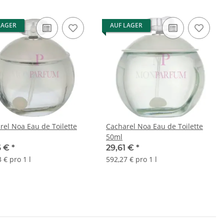
LAGER
AUF LAGER
rel Noa Eau de Toilette
Cacharel Noa Eau de Toilette
50ml
6 €
*
29,61 €
*
 € pro 1 l
592,27 € pro 1 l