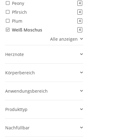
Peony
Artikel gefunden
4
Pfirsich
Artikel gefunden
4
Plum
Artikel gefunden
4
Weiß Moschus
Artikel gefunden
4
Alle anzeigen
Herznote
Körperbereich
Anwendungsbereich
Produkttyp
Nachfüllbar