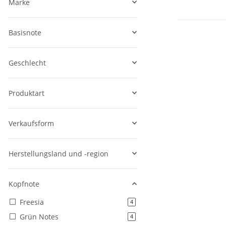
Marke
Basisnote
Geschlecht
Produktart
Verkaufsform
Herstellungsland und -region
Kopfnote
Freesia
Artikel gefunden
4
Grün Notes
Artikel gefunden
4