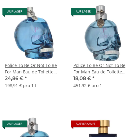
AUF LAGER
AUF LAGER
Police To Be Or Not To Be
Police To Be Or Not To Be
For Man Eau de Toilette
For Man Eau de Toilette
125ml
40ml
24,86 €
*
18,08 €
*
198,91 € pro 1 l
451,92 € pro 1 l
AUF LAGER
AUSVERKAUFT