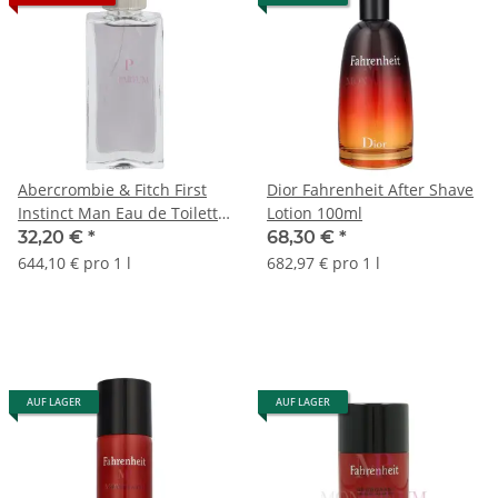
Abercrombie & Fitch First
Dior Fahrenheit After Shave
Instinct Man Eau de Toilette
Lotion 100ml
50ml
32,20 €
*
68,30 €
*
644,10 € pro 1 l
682,97 € pro 1 l
AUF LAGER
AUF LAGER