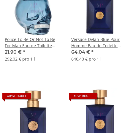
Police To Be Or Not To Be
Versace Dylan Blue Pour
For Man Eau de Toilette
Homme Eau de Toilette
75ml
100ml
21,90 €
*
64,04 €
*
292,02 € pro 1 l
640,40 € pro 1 l
AUSVERKAUFT
AUSVERKAUFT