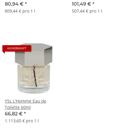
80,94 €
*
101,49 €
*
809,44 € pro 1 l
507,44 € pro 1 l
AUSVERKAUFT
YSL L'Homme Eau de
Toilette 60ml
66,82 €
*
1.113,60 € pro 1 l