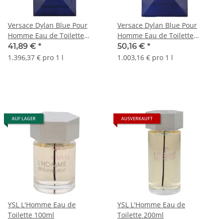
Versace Dylan Blue Pour
Versace Dylan Blue Pour
Homme Eau de Toilette
Homme Eau de Toilette
30ml
50ml
41,89 €
*
50,16 €
*
1.396,37 € pro 1 l
1.003,16 € pro 1 l
AUF LAGER
AUSVERKAUFT
YSL L'Homme Eau de
YSL L'Homme Eau de
Toilette 100ml
Toilette 200ml