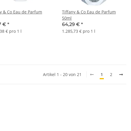
ny & Co Eau de Parfum
Tiffany & Co Eau de Parfum
50ml
7 €
*
64,29 €
*
38 € pro 1 l
1.285,73 € pro 1 l
Artikel 1 - 20 von 21
1
2