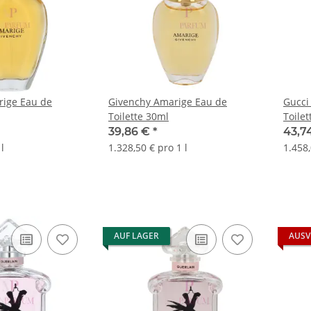
rige Eau de
Givenchy Amarige Eau de
Gucci
Toilette 30ml
Toile
39,86 €
*
43,7
l
1.328,50 € pro 1 l
1.458,
AUF LAGER
AUSV