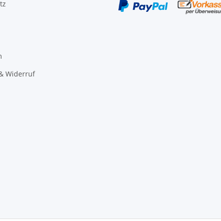
tz
m
& Widerruf