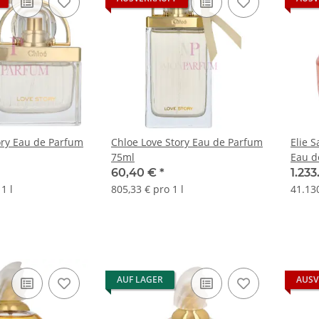
ory Eau de Parfum
Chloe Love Story Eau de Parfum
Elie 
75ml
Eau d
60,40 €
*
1.233
1 l
805,33 € pro 1 l
41.130
AUF LAGER
AUSV