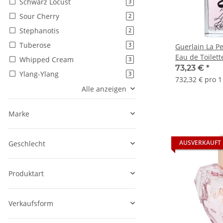
Schwarz Locust
Artikel gefunden
3
Sour Cherry
Artikel gefunden
2
Stephanotis
Artikel gefunden
2
Tuberose
Artikel gefunden
3
Guerlain La Pe
Eau de Toilet
Whipped Cream
Artikel gefunden
3
73,23 €
*
Ylang-Ylang
Artikel gefunden
3
732,32 € pro 1 
Alle anzeigen
Marke
AUSVERKAUFT
Geschlecht
Produktart
Verkaufsform