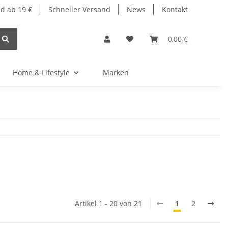
d ab 19 €
Schneller Versand
News
Kontakt
0,00 €
Home & Lifestyle
Marken
Artikel 1 - 20 von 21
1
2