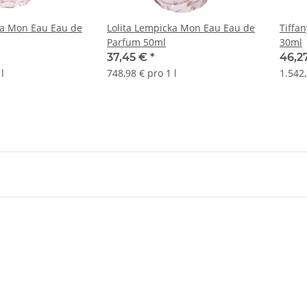
ka Mon Eau Eau de
Lolita Lempicka Mon Eau Eau de
Tiffa
Parfum 50ml
30ml
37,45 €
*
46,2
l
748,98 € pro 1 l
1.542,