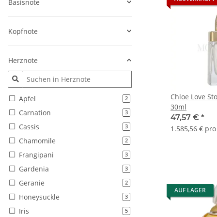
Basisnote
Kopfnote
Herznote
Chloe Love St
Apfel
Artikel gefunden
2
30ml
Carnation
Artikel gefunden
3
47,57 €
*
Cassis
Artikel gefunden
3
1.585,56 € pro 
Chamomile
Artikel gefunden
2
Frangipani
Artikel gefunden
3
Gardenia
Artikel gefunden
3
Geranie
Artikel gefunden
2
AUF LAGER
Honeysuckle
Artikel gefunden
3
Iris
Artikel gefunden
5