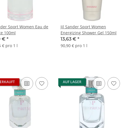
ander Sport Women Eau de
Jil Sander Sport Women
tte 100ml
Energizing Shower Gel 150ml
0 €
*
13,63 €
*
 € pro 1 l
90,90 € pro 1 l
ERKAUFT
AUF LAGER