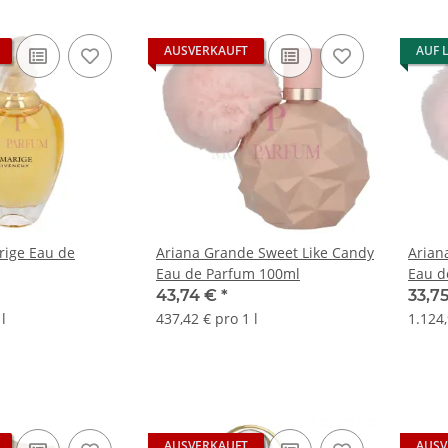
AUSVERKAUFT
AUF 
rige Eau de
Ariana Grande Sweet Like Candy
Arian
Eau de Parfum 100ml
Eau d
43,74 €
*
33,7
l
437,42 € pro 1 l
1.124,
AUSVERKAUFT
AUSV