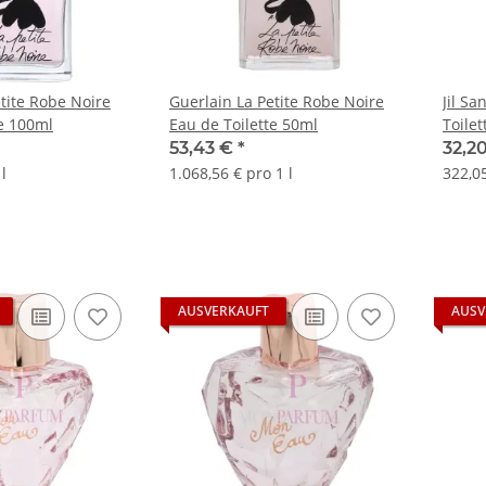
tite Robe Noire
Guerlain La Petite Robe Noire
Jil S
te 100ml
Eau de Toilette 50ml
Toile
53,43 €
*
32,2
l
1.068,56 € pro 1 l
322,05
AUSVERKAUFT
AUSV