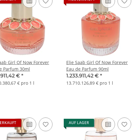
Saab Girl Of Now Forever
Elie Saab Girl Of Now Forever
e Parfum 30ml
Eau de Parfum 90ml
.911,42 €
*
1.233.911,42 €
*
.380,67 € pro 1 l
13.710.126,89 € pro 1 l
ERKAUFT
AUF LAGER