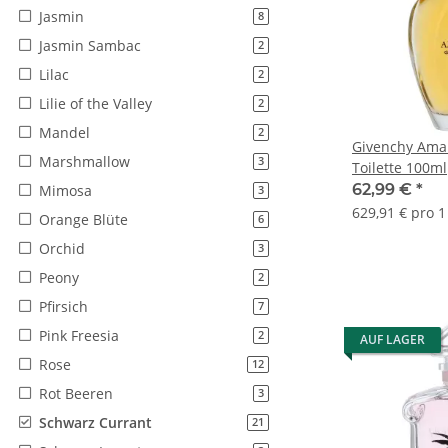
Jasmin
Artikel gefunden
8
Jasmin Sambac
Artikel gefunden
2
Lilac
Artikel gefunden
2
Lilie of the Valley
Artikel gefunden
2
Mandel
Artikel gefunden
2
Givenchy Ama
Marshmallow
Artikel gefunden
3
Toilette 100ml
62,99 €
*
Mimosa
Artikel gefunden
3
629,91 € pro 1 
Orange Blüte
Artikel gefunden
6
Orchid
Artikel gefunden
3
Peony
Artikel gefunden
2
Pfirsich
Artikel gefunden
7
Pink Freesia
Artikel gefunden
2
AUF LAGER
Rose
Artikel gefunden
12
Rot Beeren
Artikel gefunden
3
Schwarz Currant
Artikel gefunden
21