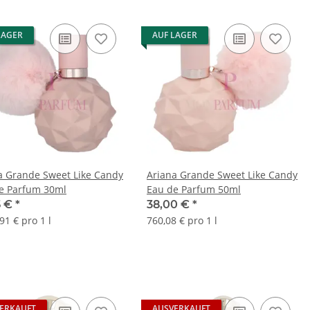
LAGER
AUF LAGER
a Grande Sweet Like Candy
Ariana Grande Sweet Like Candy
e Parfum 30ml
Eau de Parfum 50ml
5 €
*
38,00 €
*
91 € pro 1 l
760,08 € pro 1 l
ERKAUFT
AUSVERKAUFT