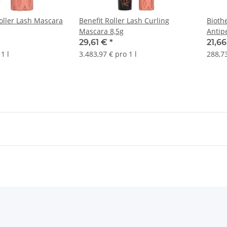
Roller Lash Mascara
Benefit Roller Lash Curling
Bioth
Mascara 8,5g
Antip
29,61 €
*
21,6
1 l
3.483,97 € pro 1 l
288,73