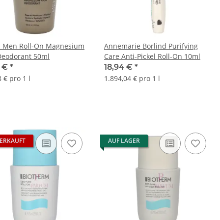
 Men Roll-On Magnesium
Annemarie Borlind Purifying
Deodorant 50ml
Care Anti-Pickel Roll-On 10ml
2 €
*
18,94 €
*
 € pro 1 l
1.894,04 € pro 1 l
ERKAUFT
AUF LAGER