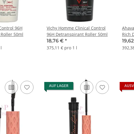
 Control 96H
Vichy Homme Clinical Control
Ahava
 Roller 50ml
96H Detranspirant Roller 50ml
Rich 
18,76 €
*
19,6
l
375,11 € pro 1 l
392,38
AUF LAGER
AUSV