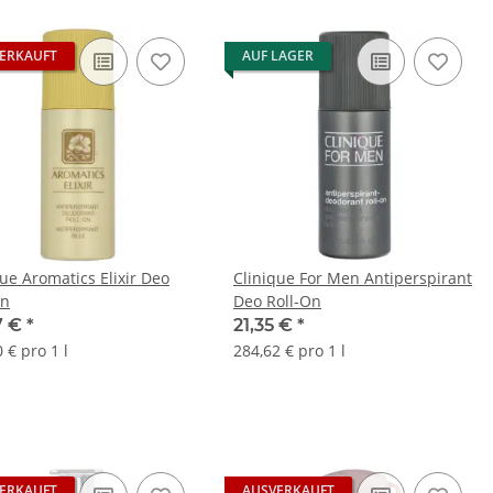
ERKAUFT
AUF LAGER
que Aromatics Elixir Deo
Clinique For Men Antiperspirant
On
Deo Roll-On
7 €
*
21,35 €
*
 € pro 1 l
284,62 € pro 1 l
ERKAUFT
AUSVERKAUFT