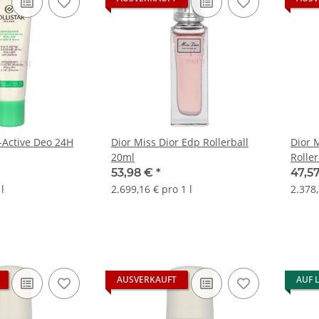
i-Active Deo 24H
Dior Miss Dior Edp Rollerball
Dior 
20ml
Rolle
53,98 €
*
47,5
l
2.699,16 € pro 1 l
2.378,
AUSVERKAUFT
AUF 