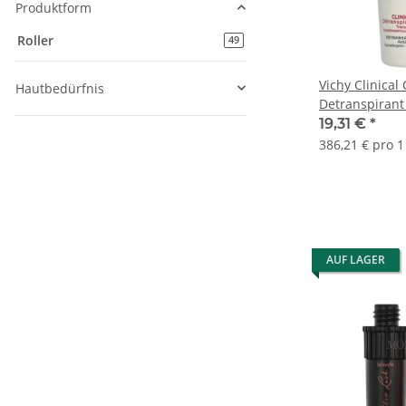
Produktform
Roller
Artikel gefunden
49
Vichy Clinical
Hautbedürfnis
Detranspirant
19,31 €
*
386,21 € pro 1 
AUF LAGER