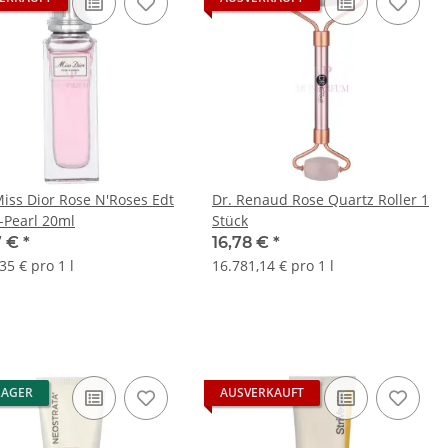
Miss Dior Rose N'Roses Edt
Dr. Renaud Rose Quartz Roller 1
r-Pearl 20ml
Stück
7 €
*
16,78 €
*
35 € pro 1 l
16.781,14 € pro 1 l
LAGER
AUSVERKAUFT