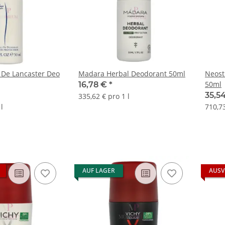
 De Lancaster Deo
Madara Herbal Deodorant 50ml
Neost
50ml
16,78 €
*
35,5
335,62 € pro 1 l
l
710,73
AUF LAGER
AUSV