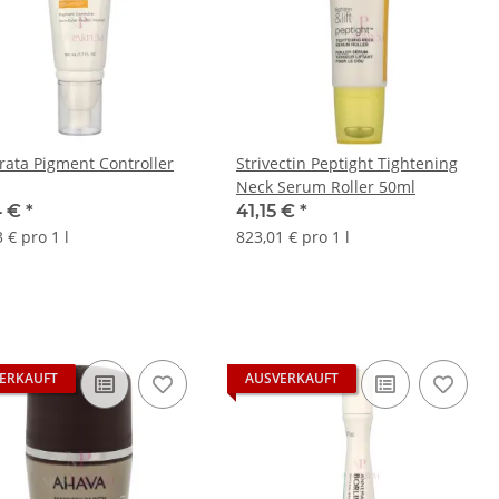
rata Pigment Controller
Strivectin Peptight Tightening
Neck Serum Roller 50ml
4 €
*
41,15 €
*
 € pro 1 l
823,01 € pro 1 l
ERKAUFT
AUSVERKAUFT