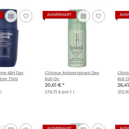
AUSVERKAUFT
AUSV
mme 48H Day
Clinique Antiperspirant Deo
Clini
ction 75ml
Roll-On
Roll 
20,61 €
*
26,4
l
274,75 € pro 1 l
352,90
AUSVERKAUFT
AUSV