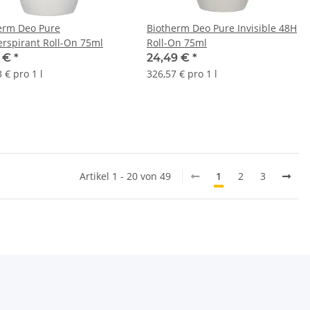
erm Deo Pure
Biotherm Deo Pure Invisible 48H
erspirant Roll-On 75ml
Roll-On 75ml
6 €
*
24,49 €
*
 € pro 1 l
326,57 € pro 1 l
Artikel 1 - 20 von 49
1
2
3