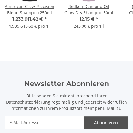
American Crew Precision
Redken Diamond Oil
Blend Shampoo 250ml
Glow Dry Shampoo 50ml
C
1.233.911,42 €
*
12,15 €
*
4.935.645,68 € pro 1 l
243,00 € pro 1 l
Newsletter Abonnieren
Bitte senden Sie mir entsprechend Ihrer
Datenschutzerklärung
regelmäßig und jederzeit widerruflich
Informationen zu Ihrem Produktsortiment per E-Mail zu.
Abonnieren
Newsletter Abonnieren